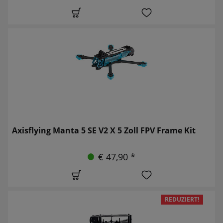
Axisflying Manta 5 SE V2 X 5 Zoll FPV Frame Kit
€ 47,90 *
REDUZIERT!