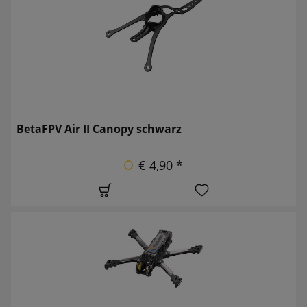
BetaFPV Air II Canopy schwarz
€ 4,90 *