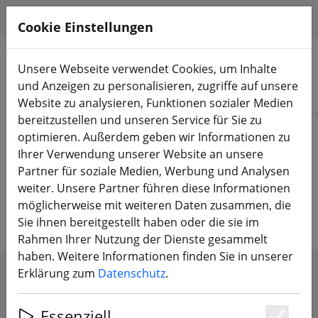
HILFE & SUPPORT
DE
Cookie Einstellungen
Unsere Webseite verwendet Cookies, um Inhalte
und Anzeigen zu personalisieren, zugriffe auf unsere
Produkte suchen
Website zu analysieren, Funktionen sozialer Medien
bereitzustellen und unseren Service für Sie zu
Start
Bauteile
Frames
optimieren. Außerdem geben wir Informationen zu
Ihrer Verwendung unserer Website an unsere
FPV Frames – Das Fundament
Partner für soziale Medien, Werbung und Analysen
weiter. Unsere Partner führen diese Informationen
deines Builds
möglicherweise mit weiteren Daten zusammen, die
Sie ihnen bereitgestellt haben oder die sie im
Rahmen Ihrer Nutzung der Dienste gesammelt
haben. Weitere Informationen finden Sie in unserer
Erklärung zum
Datenschutz
.
FILTER ANZEIGEN
Essenziell