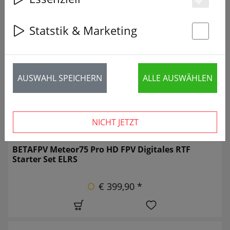
Es
16 Artikel
Statstik & Marketing
St
NEU
AUSWAHL SPEICHERN
ALLE AUSWÄHLEN
NICHT JETZT
BETAFPV Meteor75 Pro HD FPV Digitales RTF
Starter Set ELRS
€ 399,90 *