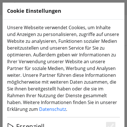
HILFE & SUPPORT
DE
Cookie Einstellungen
Unsere Webseite verwendet Cookies, um Inhalte
und Anzeigen zu personalisieren, zugriffe auf unsere
Produkte suchen
Website zu analysieren, Funktionen sozialer Medien
bereitzustellen und unseren Service für Sie zu
Start
FPV Drohnen
Starter Sets
optimieren. Außerdem geben wir Informationen zu
Ihrer Verwendung unserer Website an unsere
FPV Starter Sets – Alles dabei,
Partner für soziale Medien, Werbung und Analysen
weiter. Unsere Partner führen diese Informationen
einfach losfliegen
möglicherweise mit weiteren Daten zusammen, die
Sie ihnen bereitgestellt haben oder die sie im
Rahmen Ihrer Nutzung der Dienste gesammelt
haben. Weitere Informationen finden Sie in unserer
Erklärung zum
Datenschutz
.
FILTER ANZEIGEN
Essenziell