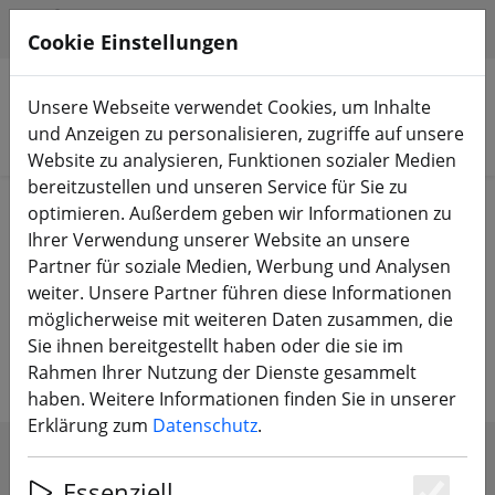
HILFE & SUPPORT
DE
Cookie Einstellungen
Unsere Webseite verwendet Cookies, um Inhalte
und Anzeigen zu personalisieren, zugriffe auf unsere
Produkte suchen
Website zu analysieren, Funktionen sozialer Medien
bereitzustellen und unseren Service für Sie zu
Start
DJI Shop
DJI Ersatzteile & Zubehör
optimieren. Außerdem geben wir Informationen zu
Ihrer Verwendung unserer Website an unsere
DJI Ersatzteile & Zubehör – Damit
Partner für soziale Medien, Werbung und Analysen
weiter. Unsere Partner führen diese Informationen
dein DJI-Setup immer einsatzbereit
möglicherweise mit weiteren Daten zusammen, die
bleibt
Sie ihnen bereitgestellt haben oder die sie im
Rahmen Ihrer Nutzung der Dienste gesammelt
haben. Weitere Informationen finden Sie in unserer
Erklärung zum
Datenschutz
.
FILTER ANZEIGEN
Essenziell