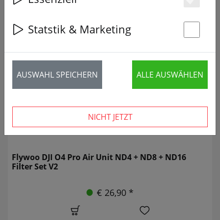
Es
Statstik & Marketing
St
66 Artikel
AUSWAHL SPEICHERN
ALLE AUSWÄHLEN
NICHT JETZT
Flywoo DJI O4 Pro Air Unit ND4 + ND8 + ND16
Filter Set V2
€ 26,90 *