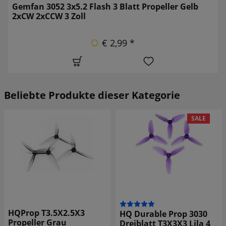
Gemfan 3052 3x5.2 Flash 3 Blatt Propeller Gelb
2xCW 2xCCW 3 Zoll
€ 2,99 *
Beliebte Produkte dieser Kategorie
SALE
HQProp T3.5X2.5X3
H
HQ Durable Prop 3030
ropeller Grau
Zo
Dreiblatt T3X3X3 Lila 4