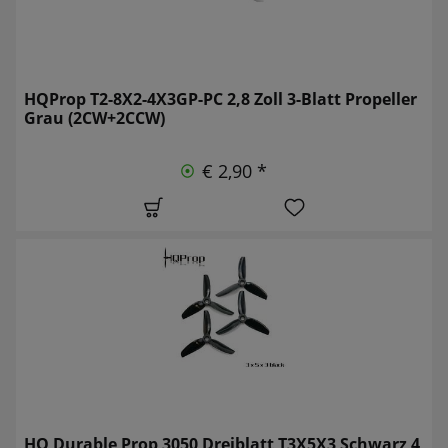
HQProp T2-8X2-4X3GP-PC 2,8 Zoll 3-Blatt Propeller
Grau (2CW+2CCW)
€ 2,90 *
HQ Durable Prop 3050 Dreiblatt T3X5X3 Schwarz 4