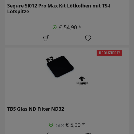
Sequre SI012 Pro Max Kit Lötkolben mit TS-I
Lötspitze
€ 54,90 *
REDUZIERT!
TBS Glas ND Filter ND32
€ 5,90 *
€ 6,90