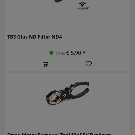
TBS Glas ND Filter ND4
€ 5,90 *
€ 6,90
Emax Motor Removal Tool für FPV Drohnen