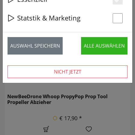
Es
Statstik & Marketing
St
28 Artikel
NEU
AUSWAHL SPEICHERN
ALLE AUSWÄHLEN
NICHT JETZT
NewBeeDrone Whoop PropyPop Prop Tool
Propeller Abzieher
€ 17,90 *