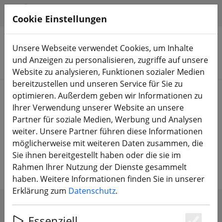
HILFE & SUPPORT
DE
Cookie Einstellungen
Unsere Webseite verwendet Cookies, um Inhalte
und Anzeigen zu personalisieren, zugriffe auf unsere
Produkte suchen
Website zu analysieren, Funktionen sozialer Medien
bereitzustellen und unseren Service für Sie zu
Start
Zubehör
Werkzeug
optimieren. Außerdem geben wir Informationen zu
Ihrer Verwendung unserer Website an unsere
Werkzeug für die FPV-Werkstatt –
Partner für soziale Medien, Werbung und Analysen
weiter. Unsere Partner führen diese Informationen
Gut ausgerüstet von der ersten
möglicherweise mit weiteren Daten zusammen, die
Lötung bis zum fertigen Build
Sie ihnen bereitgestellt haben oder die sie im
Rahmen Ihrer Nutzung der Dienste gesammelt
haben. Weitere Informationen finden Sie in unserer
Erklärung zum
Datenschutz
.
FILTER ANZEIGEN
Essenziell