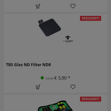
REDUZIERT!
TBS Glas ND Filter ND8
€ 5,90 *
€ 6,90
REDUZIERT!