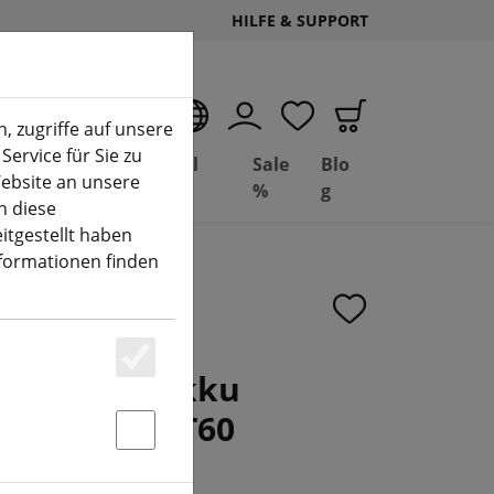
HILFE & SUPPORT
DE
, zugriffe auf unsere
Service für Sie zu
Deal
Basil
Sale
Blo
ebsite an unsere
(aktuelle Seite)
Depot
FPV
%
g
n diese
itgestellt haben
nformationen finden
ries Lipo Akku
Essenziell
V 6S 100C XT60
Statstik & Marketing