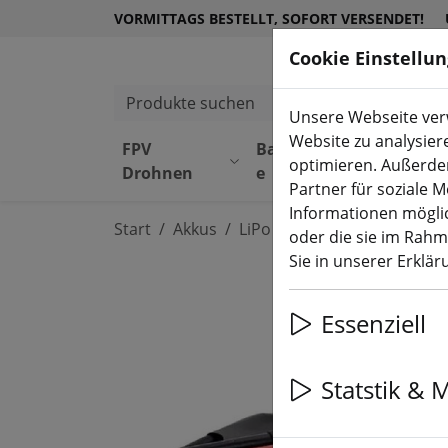
VORMITTAGS BESTELLT, SOFORT VERSENDET!
Cookie Einstellu
Produkte suchen
Unsere Webseite verw
Website zu analysier
FPV
Bauteil
Equipmen
optimieren. Außerde
Drohnen
e
t
Partner für soziale 
Informationen möglic
Start
Akkus
LiPo Akku
oder die sie im Rah
Sie in unserer Erklä
Essenziell
Statstik & 