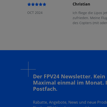
Christian
OCT 2024
Ich fliege die Lipos 
zufrieden. Meine Flu
des Copters (mit ode
Der FPV24 Newsletter. Kein
Maximal einmal im Monat. 
Postfach.
Rabatte, Angebote, News und neue Produk