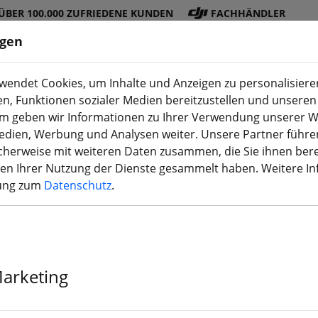
ÜBER 100.000 ZUFRIEDENE KUNDEN
FACHHÄNDLER
ngen
endet Cookies, um Inhalte und Anzeigen zu personalisieren
en, Funktionen sozialer Medien bereitzustellen und unseren 
DJI
Akku
Propelle
Zubehö
3D
m geben wir Informationen zu Ihrer Verwendung unserer W
Shop
s
r
r
Druck
Medien, Werbung und Analysen weiter. Unsere Partner führe
herweise mit weiteren Daten zusammen, die Sie ihnen bere
men Ihrer Nutzung der Dienste gesammelt haben. Weitere I
rung zum
Datenschutz
.
CNHL Black Se
2000mAh 22.2
Marketing