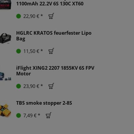
1100mAh 22.2V 6S 130C XT60
22,90 € *
HGLRC KRATOS feuerfester Lipo
Bag
11,50 € *
iFlight XING2 2207 1855KV 6S FPV
Motor
23,90 € *
TBS smoke stopper 2-8S
7,49 € *