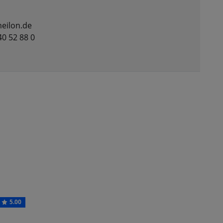
eilon.de
 40 52 88 0
5.00