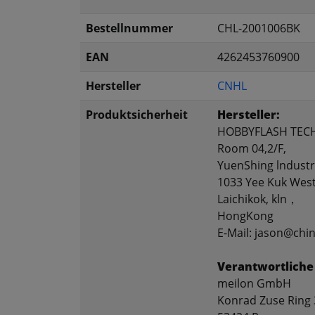
Bestellnummer
CHL-2001006BK
EAN
4262453760900
Hersteller
CNHL
Produktsicherheit
Hersteller:
HOBBYFLASH TEC
Room 04,2/F,
YuenShing lndustri
1033 Yee Kuk West
Laichikok, kln，
HongKong
E-Mail: jason@chi
Verantwortliche
meilon GmbH
Konrad Zuse Ring 