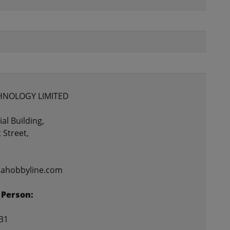
HNOLOGY LIMITED
al Building,
 Street,
nahobbyline.com
 Person:
31