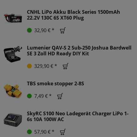
CNHL LiPo Akku Black Series 1500mAh
22.2V 130C 6S XT60 Plug
32,90 € *
Lumenier QAV-S 2 Sub-250 Joshua Bardwell
SE 3 Zoll HD Ready DIY Kit
329,90 € *
TBS smoke stopper 2-8S
7,49 € *
SkyRC S100 Neo Ladegerät Charger LiPo 1-
6s 10A 100W AC
57,90 € *