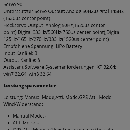
Servo 90°
Unterstützter Servo Output: Analog 50HZ,Digital 145HZ
(1520us center point)
Heckservo Output: Analog 50Hz(1520us center
point),Digital 333Hz/560Hz(760us center point),Digital
125Hz/165Hz/270Hz/333Hz(1520us center point)
Empfohlene Spannung: LiPo Battery
Input Kanälel: 8
Output Kanäle: 8
Assistant Software Systemanforderungen: XP 32,64;
win7 32,64; win8 32,64
Leistungsparamenter
Leistung: Manual Mode,Atti. Mode,GPS Atti. Mode
Wind-Widerstand:
Manual Mode: -
Atti. Mode: -
GPS Atti. Mode: <4 level (according to the heli)