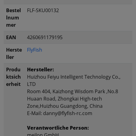
Bestel
FLF-SKU00132
lnum
mer
EAN
4260691179195
Herste
FlyFish
ller
Produ
Hersteller:
ktsich
Huizhou Feiyu Intelligent Technology Co.,
erheit
LTD
Room 404, Kaizhong Wisdom Park ,No.8
Huaan Road, Zhongkai High-tech
Zone,Huizhou Guangdong, China
E-Mail: danny@flyfish-rc.com
Verantwortliche Person:
meilon GmbH