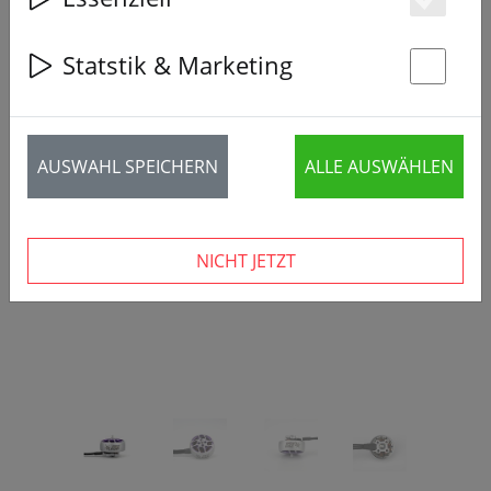
Es
Statstik & Marketing
St
‹
›
AUSWAHL SPEICHERN
ALLE AUSWÄHLEN
NICHT JETZT