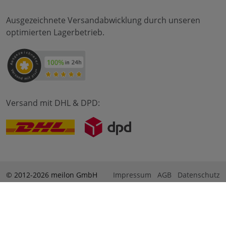
Ausgezeichnete Versandabwicklung durch unseren
optimierten Lagerbetrieb.
Versand mit DHL & DPD:
© 2012-2026 meilon GmbH
Impressum
AGB
Datenschutz
* Alle Preise sind inkl. Mehrwertsteuer zzgl. Versandkosten
und ggf. Nachnahmegebühren, wenn nicht anders