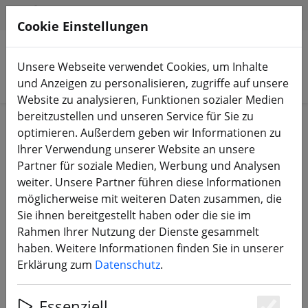
HILFE & SUPPORT
DE
Cookie Einstellungen
Unsere Webseite verwendet Cookies, um Inhalte
Produkte suchen
und Anzeigen zu personalisieren, zugriffe auf unsere
Website zu analysieren, Funktionen sozialer Medien
bereitzustellen und unseren Service für Sie zu
Start
Bauteile
Motoren
optimieren. Außerdem geben wir Informationen zu
Ihrer Verwendung unserer Website an unsere
Partner für soziale Medien, Werbung und Analysen
weiter. Unsere Partner führen diese Informationen
möglicherweise mit weiteren Daten zusammen, die
FlyFishRC Flash 1404 4500KV FPV
Sie ihnen bereitgestellt haben oder die sie im
Motor Silber Lila
Rahmen Ihrer Nutzung der Dienste gesammelt
haben. Weitere Informationen finden Sie in unserer
Erklärung zum
Datenschutz
.
16% SPAREN
Essenziell