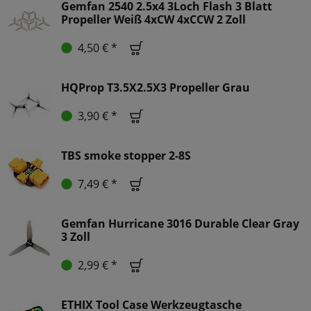
Gemfan 2540 2.5x4 3Loch Flash 3 Blatt
Propeller Weiß 4xCW 4xCCW 2 Zoll
4,50 € *
HQProp T3.5X2.5X3 Propeller Grau
3,90 € *
TBS smoke stopper 2-8S
7,49 € *
Gemfan Hurricane 3016 Durable Clear Gray
3 Zoll
2,99 € *
ETHIX Tool Case Werkzeugtasche