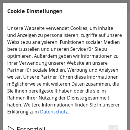
HILFE & SUPPORT
DE
Cookie Einstellungen
Unsere Webseite verwendet Cookies, um Inhalte
Produkte suchen
und Anzeigen zu personalisieren, zugriffe auf unsere
Website zu analysieren, Funktionen sozialer Medien
bereitzustellen und unseren Service für Sie zu
Start
Bauteile
Frames
optimieren. Außerdem geben wir Informationen zu
Ihrer Verwendung unserer Website an unsere
Partner für soziale Medien, Werbung und Analysen
weiter. Unsere Partner führen diese Informationen
möglicherweise mit weiteren Daten zusammen, die
Foxeer Aura LR Frame 5 Zoll
Sie ihnen bereitgestellt haben oder die sie im
Rahmen Ihrer Nutzung der Dienste gesammelt
haben. Weitere Informationen finden Sie in unserer
Erklärung zum
Datenschutz
.
4% SPAREN
Essenziell