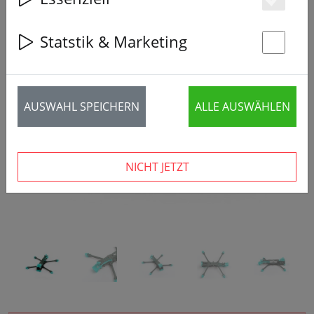
Es
Statstik & Marketing
St
‹
›
AUSWAHL SPEICHERN
ALLE AUSWÄHLEN
NICHT JETZT