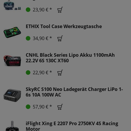
23,90 € *
ETHIX Tool Case Werkzeugtasche
34,90 € *
CNHL Black Series Lipo Akku 1100mAh
22.2V 6S 130C XT60
22,90 € *
SkyRC S100 Neo Ladegerät Charger LiPo 1-
6s 10A 100W AC
57,90 € *
iFlight Xing E 2207 Pro 2750KV 4S Racing
Motor