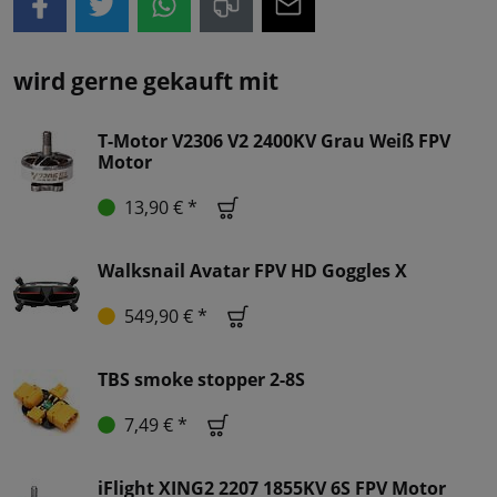
wird gerne gekauft mit
T-Motor V2306 V2 2400KV Grau Weiß FPV
Motor
13,90 € *
Walksnail Avatar FPV HD Goggles X
549,90 € *
TBS smoke stopper 2-8S
7,49 € *
iFlight XING2 2207 1855KV 6S FPV Motor