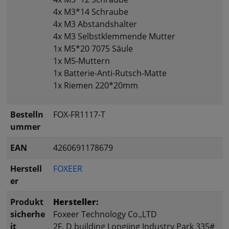
4x M3*14 Schraube
4x M3 Abstandshalter
4x M3 Selbstklemmende Mutter
1x M5*20 7075 Säule
1x M5-Muttern
1x Batterie-Anti-Rutsch-Matte
1x Riemen 220*20mm
Bestelln
FOX-FR1117-T
ummer
EAN
4260691178679
Herstell
FOXEER
er
Produkt
Hersteller:
sicherhe
Foxeer Technology Co.,LTD
it
2F, D building Longjing Industry Park 335#