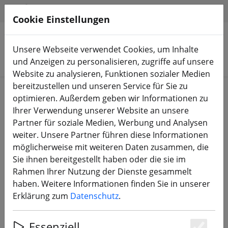
HILFE & SUPPORT
DE
Cookie Einstellungen
Unsere Webseite verwendet Cookies, um Inhalte
Produkte suchen
und Anzeigen zu personalisieren, zugriffe auf unsere
Website zu analysieren, Funktionen sozialer Medien
bereitzustellen und unseren Service für Sie zu
Start
Bauteile
FPV Antennen
optimieren. Außerdem geben wir Informationen zu
Ihrer Verwendung unserer Website an unsere
Partner für soziale Medien, Werbung und Analysen
weiter. Unsere Partner führen diese Informationen
möglicherweise mit weiteren Daten zusammen, die
Foxeer FPV Antenne Lollipop V3
Sie ihnen bereitgestellt haben oder die sie im
RHCP MMCX Straight rot 2er
Rahmen Ihrer Nutzung der Dienste gesammelt
haben. Weitere Informationen finden Sie in unserer
Erklärung zum
Datenschutz
.
25% SPAREN
Essenziell