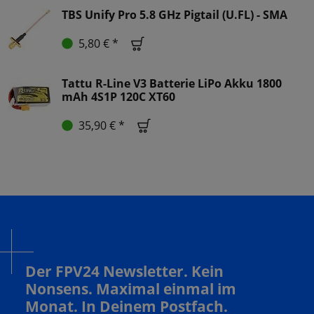
TBS Unify Pro 5.8 GHz Pigtail (U.FL) - SMA
5,80 € *
Tattu R-Line V3 Batterie LiPo Akku 1800
mAh 4S1P 120C XT60
35,90 € *
Der FPV24 Newsletter. Kein
Nonsens. Maximal einmal im
Monat. In Deinem Postfach.