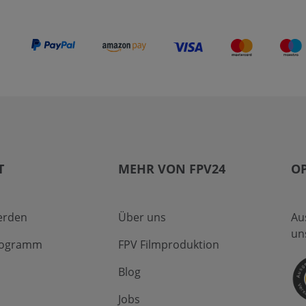
T
MEHR VON FPV24
O
erden
Über uns
Au
un
Programm
FPV Filmproduktion
Blog
Jobs