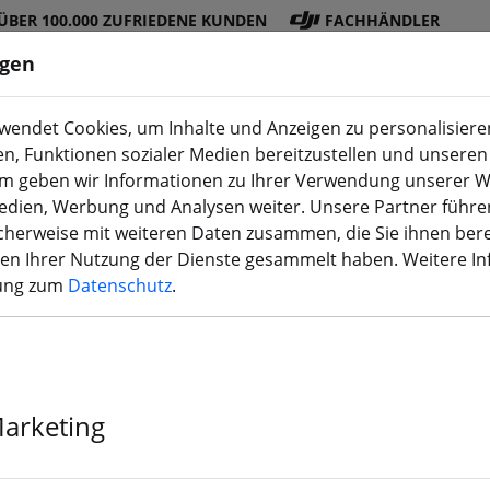
ÜBER 100.000 ZUFRIEDENE KUNDEN
FACHHÄNDLER
ngen
endet Cookies, um Inhalte und Anzeigen zu personalisieren
en, Funktionen sozialer Medien bereitzustellen und unseren 
DJI
Akku
Propelle
Zubehö
3D
m geben wir Informationen zu Ihrer Verwendung unserer W
Shop
s
r
r
Druck
Medien, Werbung und Analysen weiter. Unsere Partner führe
herweise mit weiteren Daten zusammen, die Sie ihnen bere
men Ihrer Nutzung der Dienste gesammelt haben. Weitere I
rung zum
Datenschutz
.
USB Universal
Marketing
Mehr als 10 verfügbar