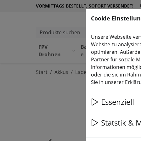
VORMITTAGS BESTELLT, SOFORT VERSENDET!
Cookie Einstellu
Produkte suchen
Unsere Webseite verw
Website zu analysier
FPV
Bauteil
Equipmen
optimieren. Außerde
Drohnen
e
t
Partner für soziale 
Informationen möglic
Start
Akkus
Ladegeräte
oder die sie im Rah
Sie in unserer Erklä
Essenziell
Statstik & 