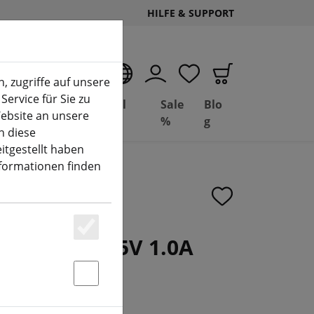
HILFE & SUPPORT
DE
, zugriffe auf unsere
Service für Sie zu
Deal
Basil
Sale
Blo
ebsite an unsere
(aktuelle Seite)
Depot
FPV
%
g
n diese
itgestellt haben
nformationen finden
 Ladegerät 5V 1.0A
Essenziell
Statstik & Marketing