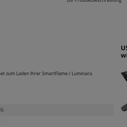
zur Produktbeschreibung
U
w
net zum Laden Ihrer SmartFlame / Luminara
DG
9