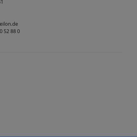
31
eilon.de
40 52 88 0