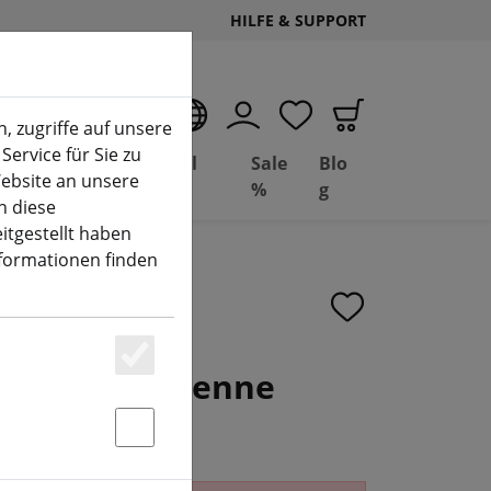
HILFE & SUPPORT
DE
, zugriffe auf unsere
Service für Sie zu
Deal
Basil
Sale
Blo
ebsite an unsere
(aktuelle Seite)
Depot
FPV
%
g
n diese
itgestellt haben
nformationen finden
fl 5.8Ghz Antenne
Essenziell
Statstik & Marketing