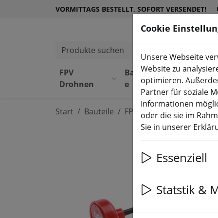
VORMITTAGS BESTELLT, SOFORT VERSENDET!
Cookie Einstellu
Produkte suchen
Unsere Webseite verw
Website zu analysier
FPV
Bauteil
Equipmen
optimieren. Außerde
Drohnen
e
t
Partner für soziale 
Informationen möglic
Start
Bauteile
FPV Antennen
oder die sie im Rah
Sie in unserer Erklä
Essenziell
Statstik & 