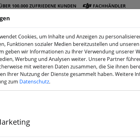
ÜBER 100.000 ZUFRIEDENE KUNDEN
FACHHÄNDLER
ngen
endet Cookies, um Inhalte und Anzeigen zu personalisieren
en, Funktionen sozialer Medien bereitzustellen und unseren 
DJI
Akku
Propelle
Zubehö
3D
m geben wir Informationen zu Ihrer Verwendung unserer W
Shop
s
r
r
Druck
Medien, Werbung und Analysen weiter. Unsere Partner führe
herweise mit weiteren Daten zusammen, die Sie ihnen bere
men Ihrer Nutzung der Dienste gesammelt haben. Weitere I
rung zum
Datenschutz
.
Furious Air U
LHCP 2 Stück
Marketing