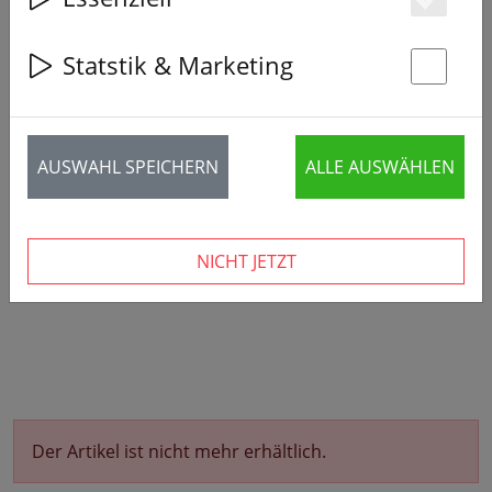
Es
Statstik & Marketing
St
AUSWAHL SPEICHERN
ALLE AUSWÄHLEN
NICHT JETZT
Der Artikel ist nicht mehr erhältlich.