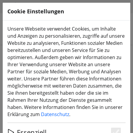
HILFE & SUPPORT
DE
Cookie Einstellungen
Unsere Webseite verwendet Cookies, um Inhalte
Produkte suchen
und Anzeigen zu personalisieren, zugriffe auf unsere
Website zu analysieren, Funktionen sozialer Medien
bereitzustellen und unseren Service für Sie zu
Start
Propeller
8 bis 18 Zoll Propeller
optimieren. Außerdem geben wir Informationen zu
Ihrer Verwendung unserer Website an unsere
Partner für soziale Medien, Werbung und Analysen
weiter. Unsere Partner führen diese Informationen
möglicherweise mit weiteren Daten zusammen, die
Gemfan 1050-3 10 Zoll 3-Blatt
Sie ihnen bereitgestellt haben oder die sie im
Propeller Glasfaser-Nylon schwarz
Rahmen Ihrer Nutzung der Dienste gesammelt
haben. Weitere Informationen finden Sie in unserer
Erklärung zum
Datenschutz
.
34% SPAREN
Essenziell