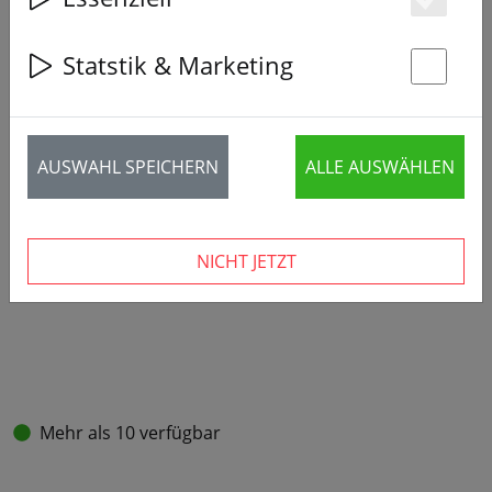
Es
Statstik & Marketing
St
AUSWAHL SPEICHERN
ALLE AUSWÄHLEN
NICHT JETZT
Mehr als 10 verfügbar