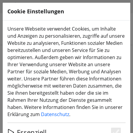
HILFE & SUPPORT
DE
Cookie Einstellungen
Unsere Webseite verwendet Cookies, um Inhalte
Produkte suchen
und Anzeigen zu personalisieren, zugriffe auf unsere
Website zu analysieren, Funktionen sozialer Medien
bereitzustellen und unseren Service für Sie zu
Start
Propeller
unter 3 Zoll
optimieren. Außerdem geben wir Informationen zu
Ihrer Verwendung unserer Website an unsere
Partner für soziale Medien, Werbung und Analysen
weiter. Unsere Partner führen diese Informationen
möglicherweise mit weiteren Daten zusammen, die
Gemfan 2512 3 Blatt Propeller Clear
Sie ihnen bereitgestellt haben oder die sie im
Blue 2.5 Zoll
Rahmen Ihrer Nutzung der Dienste gesammelt
haben. Weitere Informationen finden Sie in unserer
Erklärung zum
Datenschutz
.
Essenziell