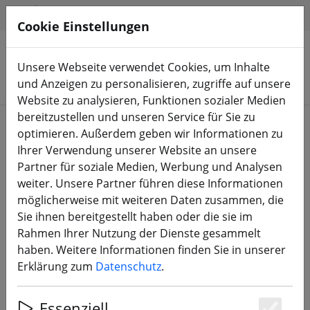
HILFE & SUPPORT
DE
Cookie Einstellungen
Unsere Webseite verwendet Cookies, um Inhalte
Produkte suchen
und Anzeigen zu personalisieren, zugriffe auf unsere
Website zu analysieren, Funktionen sozialer Medien
bereitzustellen und unseren Service für Sie zu
Start
Propeller
3 Zoll Propeller
optimieren. Außerdem geben wir Informationen zu
Ihrer Verwendung unserer Website an unsere
Partner für soziale Medien, Werbung und Analysen
weiter. Unsere Partner führen diese Informationen
möglicherweise mit weiteren Daten zusammen, die
Gemfan 3028 3x2.8 WinDancer 3
Sie ihnen bereitgestellt haben oder die sie im
Blatt Propeller Klar Gelb 2xCW
Rahmen Ihrer Nutzung der Dienste gesammelt
2xCCW 3 Zoll
haben. Weitere Informationen finden Sie in unserer
Erklärung zum
Datenschutz
.
Essenziell