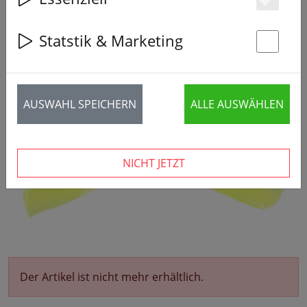
Es
Statstik & Marketing
St
AUSWAHL SPEICHERN
ALLE AUSWÄHLEN
NICHT JETZT
Der Artikel ist nicht mehr erhältlich.