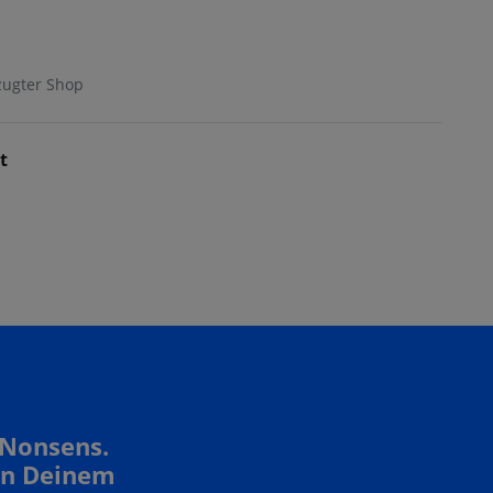
zugter Shop
t
 Nonsens.
In Deinem