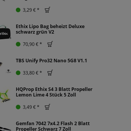
3,29 € *
Ethix Lipo Bag beheizt Deluxe
schwarz grün V2
70,90 € *
TBS Unify Pro32 Nano 5G8 V1.1
33,80 € *
HQProp Ethix S4 3 Blatt Propeller
Lemon Lime 4 Stück 5 Zoll
3,49 € *
Gemfan 7042 7x4.2 Flash 2 Blatt
Propeller Schwarz 7 Zoll