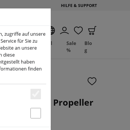
HILFE & SUPPORT
DE
, zugriffe auf unsere
Service für Sie zu
Deal
Basil
Sale
Blo
ebsite an unsere
(aktuelle Seite)
Depot
FPV
%
g
n diese
itgestellt haben
nformationen finden
lash 3 Blatt Propeller
Essenziell
k 7 Zoll
Statstik & Marketing