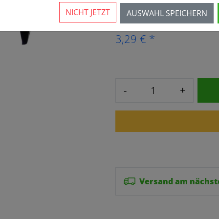
Mehr als 10 verfügbar
NICHT JETZT
AUSWAHL SPEICHERN
3,29 € *
-
+
Versand am nächst