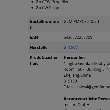
2 x CCW Propeller
2 x CW Propeller
Bestellnumme
GEM-PMPC7040-3B
r
EAN
6936572257709
Hersteller
GEMFAN
Produktsicher
Hersteller:
heit
Ningbo Gemfan hobby Co
Room 1507, Building E, No
Zhejiang,China，
315199
E-Mail: sales4@gemfanh
Verantwortliche Perso
meilon GmbH