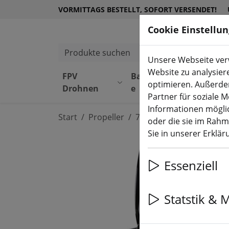
VORMITTAGS BESTELLT, SOFORT VERSENDET!
Cookie Einstellu
Produkte suchen
Unsere Webseite verw
Website zu analysier
FPV
Bauteil
Equipmen
optimieren. Außerde
Drohnen
e
t
Partner für soziale 
Informationen möglic
Start
Propeller
7 Zoll Propeller (Long R
oder die sie im Rah
Sie in unserer Erklä
Essenziell
Statstik & 