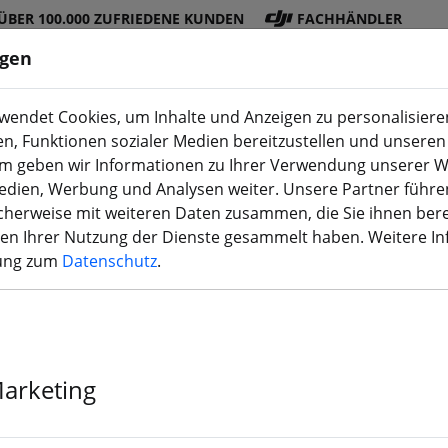
ÜBER 100.000 ZUFRIEDENE KUNDEN
FACHHÄNDLER
ngen
endet Cookies, um Inhalte und Anzeigen zu personalisieren
en, Funktionen sozialer Medien bereitzustellen und unseren 
DJI
Akku
Propelle
Zubehö
3D
m geben wir Informationen zu Ihrer Verwendung unserer W
Shop
s
r
r
Druck
Medien, Werbung und Analysen weiter. Unsere Partner führe
herweise mit weiteren Daten zusammen, die Sie ihnen bere
ange)
men Ihrer Nutzung der Dienste gesammelt haben. Weitere I
rung zum
Datenschutz
.
Gemfan 7040 F
Schwarz 4 Stüc
Marketing