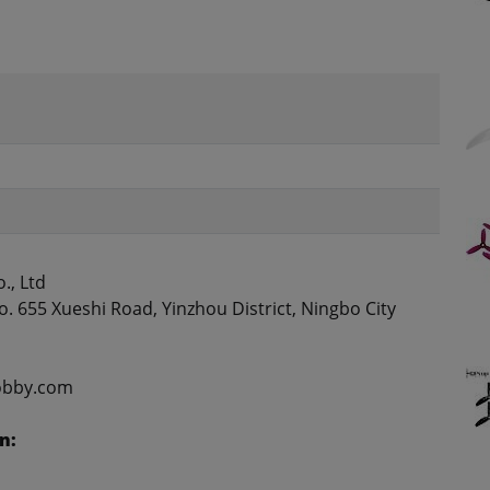
., Ltd
. 655 Xueshi Road, Yinzhou District, Ningbo City
obby.com
n: