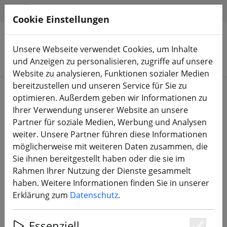
HILFE & SUPPORT
DE
Cookie Einstellungen
Unsere Webseite verwendet Cookies, um Inhalte
Produkte suchen
und Anzeigen zu personalisieren, zugriffe auf unsere
Website zu analysieren, Funktionen sozialer Medien
bereitzustellen und unseren Service für Sie zu
Start
Bauteile
Frames
optimieren. Außerdem geben wir Informationen zu
Ihrer Verwendung unserer Website an unsere
Partner für soziale Medien, Werbung und Analysen
weiter. Unsere Partner führen diese Informationen
möglicherweise mit weiteren Daten zusammen, die
GEPRC Vapor X5 O4 Pro Frame Kit
Sie ihnen bereitgestellt haben oder die sie im
FPV schwarz
Rahmen Ihrer Nutzung der Dienste gesammelt
haben. Weitere Informationen finden Sie in unserer
Erklärung zum
Datenschutz
.
Essenziell