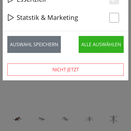
Es
Statstik & Marketing
St
‹
›
AUSWAHL SPEICHERN
ALLE AUSWÄHLEN
NICHT JETZT