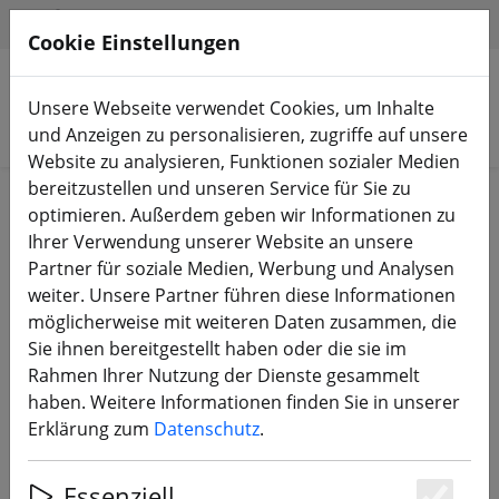
HILFE & SUPPORT
DE
Cookie Einstellungen
Unsere Webseite verwendet Cookies, um Inhalte
Produkte suchen
und Anzeigen zu personalisieren, zugriffe auf unsere
Website zu analysieren, Funktionen sozialer Medien
bereitzustellen und unseren Service für Sie zu
Start
FPV Drohnen
RTF, BNF & PNP
optimieren. Außerdem geben wir Informationen zu
Ihrer Verwendung unserer Website an unsere
Partner für soziale Medien, Werbung und Analysen
weiter. Unsere Partner führen diese Informationen
möglicherweise mit weiteren Daten zusammen, die
HGLRC Rekon35 V2 Long Range
Sie ihnen bereitgestellt haben oder die sie im
Drohne 3,5 Zoll Powerkit 2.4GHz
Rahmen Ihrer Nutzung der Dienste gesammelt
ELRS
haben. Weitere Informationen finden Sie in unserer
Erklärung zum
Datenschutz
.
Essenziell