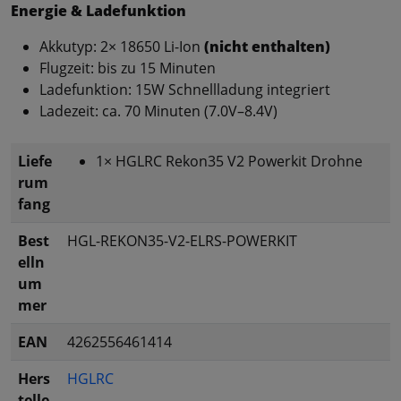
Energie & Ladefunktion
Akkutyp: 2× 18650 Li-Ion
(nicht enthalten)
Flugzeit: bis zu 15 Minuten
Ladefunktion: 15W Schnellladung integriert
Ladezeit: ca. 70 Minuten (7.0V–8.4V)
Liefe
1× HGLRC Rekon35 V2 Powerkit Drohne
rum
fang
Best
HGL-REKON35-V2-ELRS-POWERKIT
elln
um
mer
EAN
4262556461414
Hers
HGLRC
telle