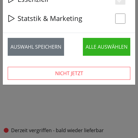
Es
Statstik & Marketing
St
AUSWAHL SPEICHERN
ALLE AUSWÄHLEN
NICHT JETZT
Derzeit vergriffen - bald wieder lieferbar