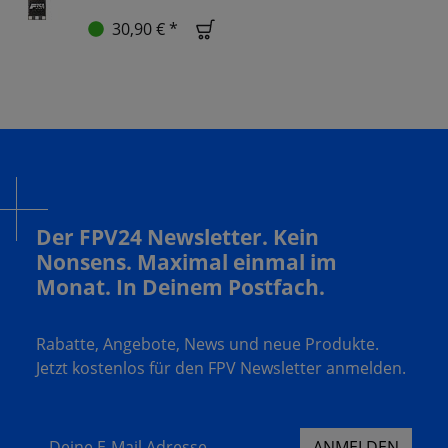
30,90 € *
Der FPV24 Newsletter. Kein
Nonsens. Maximal einmal im
Monat. In Deinem Postfach.
Rabatte, Angebote, News und neue Produkte.
Jetzt kostenlos für den FPV Newsletter anmelden.
Deine E-Mail Adresse
ANMELDEN