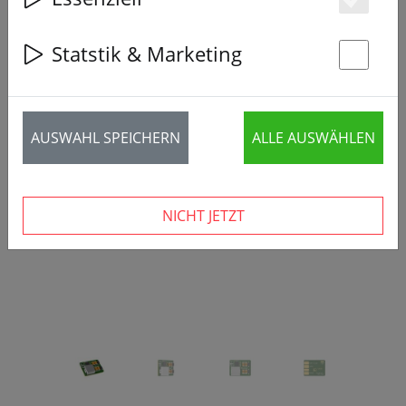
Es
Statstik & Marketing
St
‹
›
AUSWAHL SPEICHERN
ALLE AUSWÄHLEN
NICHT JETZT