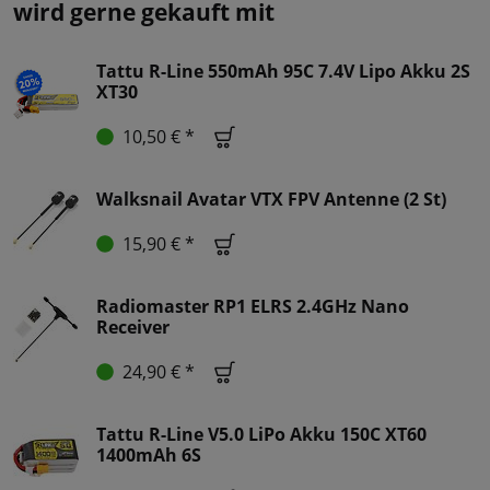
wird gerne gekauft mit
Tattu R-Line 550mAh 95C 7.4V Lipo Akku 2S
XT30
10,50 € *
Walksnail Avatar VTX FPV Antenne (2 St)
15,90 € *
Radiomaster RP1 ELRS 2.4GHz Nano
Receiver
24,90 € *
Tattu R-Line V5.0 LiPo Akku 150C XT60
1400mAh 6S