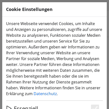
HILFE & SUPPORT
DE
Cookie Einstellungen
Unsere Webseite verwendet Cookies, um Inhalte
Produkte suchen
und Anzeigen zu personalisieren, zugriffe auf unsere
Website zu analysieren, Funktionen sozialer Medien
bereitzustellen und unseren Service für Sie zu
Start
Bauteile
PDB & BEC
optimieren. Außerdem geben wir Informationen zu
Ihrer Verwendung unserer Website an unsere
Partner für soziale Medien, Werbung und Analysen
weiter. Unsere Partner führen diese Informationen
möglicherweise mit weiteren Daten zusammen, die
iFlight Blitz 5V/12V Step-Down
Sie ihnen bereitgestellt haben oder die sie im
Voltage Regulator BEC V1.1
Rahmen Ihrer Nutzung der Dienste gesammelt
haben. Weitere Informationen finden Sie in unserer
Erklärung zum
Datenschutz
.
Essenziell