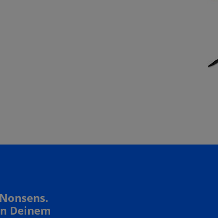
 Nonsens.
In Deinem