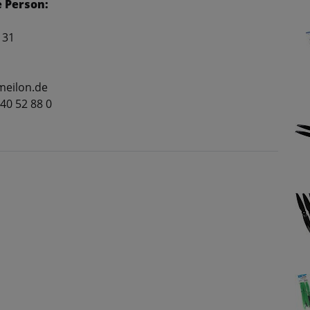
 Person:
 31
meilon.de
 40 52 88 0