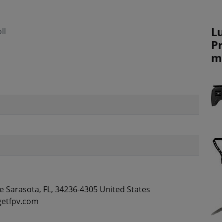
L
ll
P
m
 Sarasota, FL, 34236-4305 United States
getfpv.com