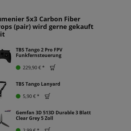
umenier 5x3 Carbon Fiber
rops (pair) wird gerne gekauft
it
TBS Tango 2 Pro FPV
Funkfernsteuerung
229,90 € *
TBS Tango Lanyard
5,90 € *
Gemfan 3D 513D Durable 3 Blatt
Clear Grey 5 Zoll
2,99 € *