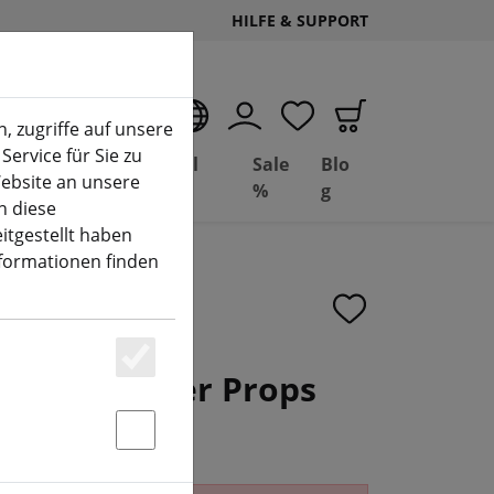
HILFE & SUPPORT
DE
, zugriffe auf unsere
Service für Sie zu
Deal
Basil
Sale
Blo
ebsite an unsere
(aktuelle Seite)
Depot
FPV
%
g
n diese
itgestellt haben
nformationen finden
Carbon Fiber Props
Essenziell
Statstik & Marketing