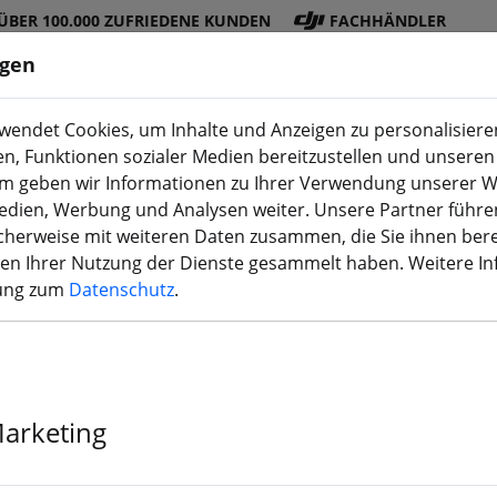
ÜBER 100.000 ZUFRIEDENE KUNDEN
FACHHÄNDLER
ngen
endet Cookies, um Inhalte und Anzeigen zu personalisieren
en, Funktionen sozialer Medien bereitzustellen und unseren 
DJI
Akku
Propelle
Zubehö
3D
m geben wir Informationen zu Ihrer Verwendung unserer W
Shop
s
r
r
Druck
Medien, Werbung und Analysen weiter. Unsere Partner führe
herweise mit weiteren Daten zusammen, die Sie ihnen bere
men Ihrer Nutzung der Dienste gesammelt haben. Weitere I
rung zum
Datenschutz
.
Lumenier 5x3 
(Paar) 5 Zoll
Marketing