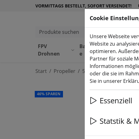
VORMITTAGS BESTELLT, SOFORT VERSENDET!
Cookie Einstellu
Produkte suchen
Unsere Webseite verw
Website zu analysier
FPV
Bauteil
Equipmen
optimieren. Außerde
Drohnen
e
t
Partner für soziale 
Informationen möglic
Start
Propeller
5 Zoll Propeller
oder die sie im Rah
Sie in unserer Erklä
46% SPAREN
Essenziell
Statstik & 