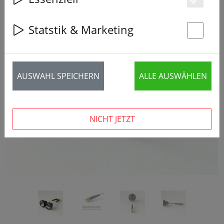
Es
Statstik & Marketing
St
‹
›
AUSWAHL SPEICHERN
ALLE AUSWÄHLEN
NICHT JETZT