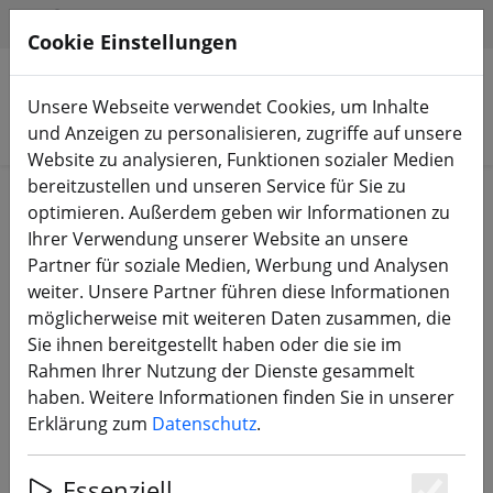
HILFE & SUPPORT
DE
Cookie Einstellungen
Unsere Webseite verwendet Cookies, um Inhalte
Produkte suchen
und Anzeigen zu personalisieren, zugriffe auf unsere
Website zu analysieren, Funktionen sozialer Medien
bereitzustellen und unseren Service für Sie zu
Start
Bauteile
FPV Antennen
optimieren. Außerdem geben wir Informationen zu
Ihrer Verwendung unserer Website an unsere
Partner für soziale Medien, Werbung und Analysen
weiter. Unsere Partner führen diese Informationen
möglicherweise mit weiteren Daten zusammen, die
Menace Raptor FPV Antenne LHCP
Sie ihnen bereitgestellt haben oder die sie im
5.8ghz SMA Omni
Rahmen Ihrer Nutzung der Dienste gesammelt
haben. Weitere Informationen finden Sie in unserer
Erklärung zum
Datenschutz
.
14% SPAREN
Essenziell