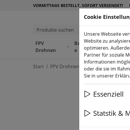
VORMITTAGS BESTELLT, SOFORT VERSENDET!
Cookie Einstellu
Produkte suchen
Unsere Webseite verw
Website zu analysier
FPV
Bauteil
Equipmen
optimieren. Außerde
Drohnen
e
t
Partner für soziale 
Informationen möglic
Start
FPV Drohnen
RTF, BNF & PNP
oder die sie im Rah
Sie in unserer Erklä
Essenziell
Statstik & 