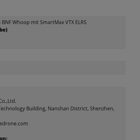
 BNF Whoop mit SmartMax VTX ELRS
rbe)
o.,Ltd.
 Technology Building, Nanshan District, Shenzhen,
eedrone.com
on: