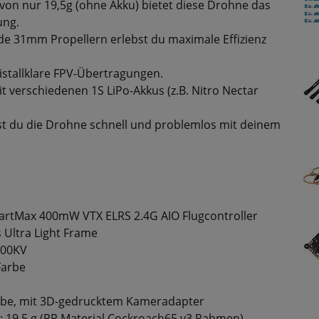
von nur 19,5g (ohne Akku) bietet diese Drohne das
ung.
lade 31mm Propellern erlebst du maximale Effizienz
istallklare FPV-Übertragungen.
it verschiedenen 1S LiPo-Akkus (z.B. Nitro Nectar
st du die Drohne schnell und problemlos mit deinem
artMax 400mW VTX ELRS 2.4G AIO Flugcontroller
Ultra Light Frame
000KV
Farbe
arbe, mit 3D-gedrucktem Kameradapter
 19,5 g (PP Material Cockroach65 v3 Rahmen)