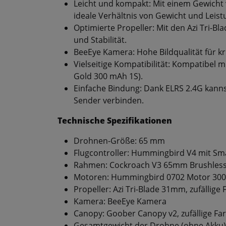
Leicht und kompakt: Mit einem Gewicht 
ideale Verhältnis von Gewicht und Leist
Optimierte Propeller: Mit den Azi Tri-B
und Stabilität.
BeeEye Kamera: Hohe Bildqualität für kr
Vielseitige Kompatibilität: Kompatibel m
Gold 300 mAh 1S).
Einfache Bindung: Dank ELRS 2.4G kann
Sender verbinden.
Technische Spezifikationen
Drohnen-Größe: 65 mm
Flugcontroller: Hummingbird V4 mit Sm
Rahmen: Cockroach V3 65mm Brushless 
Motoren: Hummingbird 0702 Motor 30
Propeller: Azi Tri-Blade 31mm, zufällige 
Kamera: BeeEye Kamera
Canopy: Goober Canopy v2, zufällige F
Gesamtgewicht der Drohne (ohne Akku):