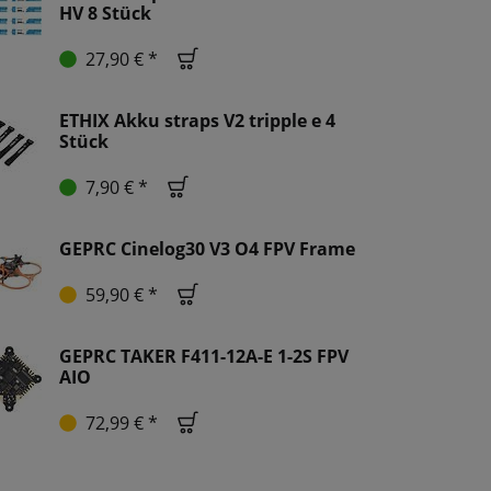
HV 8 Stück
27,90 € *
ETHIX Akku straps V2 tripple e 4
Stück
7,90 € *
GEPRC Cinelog30 V3 O4 FPV Frame
59,90 € *
GEPRC TAKER F411-12A-E 1-2S FPV
AIO
72,99 € *