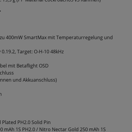
r
 zu 400mW SmartMax mit Temperaturregelung und
y 0.19.2, Target: O-H-10 48kHz
el mit Betaflight OSD
chluss
ntennen und Akkuanschluss)
m
Plated PH2.0 Solid Pin
00 mAh 1S PH2.0 / Nitro Nectar Gold 250 mAh 1S