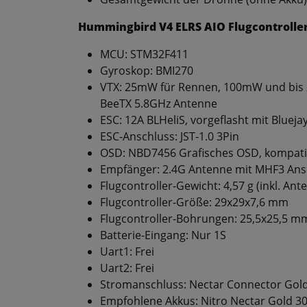
Hummingbird V4 ELRS AIO Flugcontrolle
MCU: STM32F411
Gyroskop: BMI270
VTX: 25mW für Rennen, 100mW und bis
BeeTX 5.8GHz Antenne
ESC: 12A BLHeliS, vorgeflasht mit Blueja
ESC-Anschluss: JST-1.0 3Pin
OSD: NBD7456 Grafisches OSD, kompatib
Empfänger: 2.4G Antenne mit MHF3 Ans
Flugcontroller-Gewicht: 4,57 g (inkl. A
Flugcontroller-Größe: 29x29x7,6 mm
Flugcontroller-Bohrungen: 25,5x25,5 m
Batterie-Eingang: Nur 1S
Uart1: Frei
Uart2: Frei
Stromanschluss: Nectar Connector Gold 
Empfohlene Akkus:
Nitro Nectar Gold 3