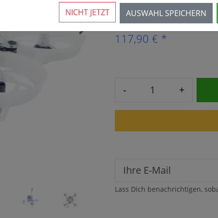
Vorraussichtlich ab 26.08.
NICHT JETZT
AUSWAHL SPEICHERN
›
117,90 € *
-
+
Lass Dich benachrichtigen, sob