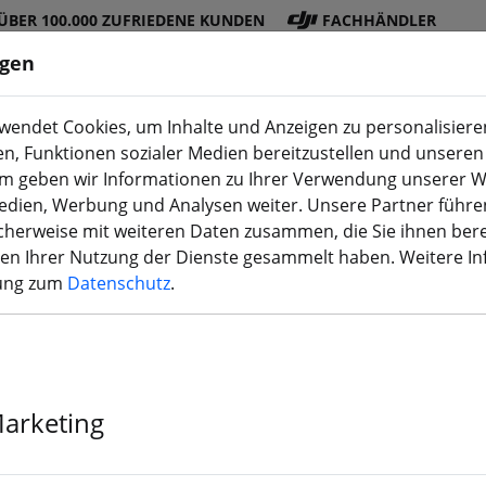
ÜBER 100.000 ZUFRIEDENE KUNDEN
FACHHÄNDLER
ngen
endet Cookies, um Inhalte und Anzeigen zu personalisieren
en, Funktionen sozialer Medien bereitzustellen und unseren 
DJI
Akku
Propelle
Zubehö
3D
m geben wir Informationen zu Ihrer Verwendung unserer W
Shop
s
r
r
Druck
Medien, Werbung und Analysen weiter. Unsere Partner führe
herweise mit weiteren Daten zusammen, die Sie ihnen bere
men Ihrer Nutzung der Dienste gesammelt haben. Weitere I
rung zum
Datenschutz
.
NewBeeDrone
Smartmax ELR
Marketing