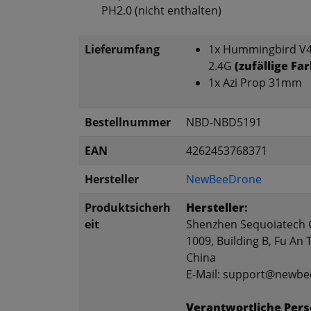
PH2.0 (nicht enthalten)
Lieferumfang
1x Hummingbird V4
2.4G
(zufällige Fa
1x Azi Prop 31mm
Bestellnummer
NBD-NBD5191
EAN
4262453768371
Hersteller
NewBeeDrone
Produktsicherh
Hersteller:
eit
Shenzhen Sequoiatech C
1009, Building B, Fu An
China
E-Mail: support@newb
Verantwortliche Pers