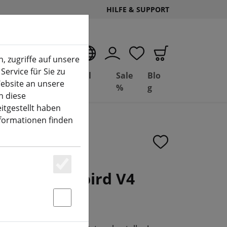
HILFE & SUPPORT
DE
, zugriffe auf unsere
Service für Sie zu
Deal
Basil
Sale
Blo
ebsite an unsere
(aktuelle Seite)
Depot
FPV
%
g
n diese
itgestellt haben
nformationen finden
 Hummingbird V4
Essenziell
S FPV BNF
Statstik & Marketing