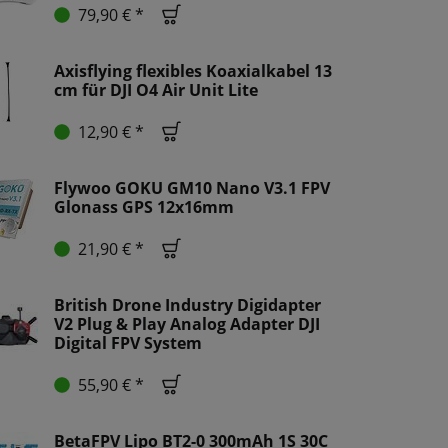
79,90 € *
Axisflying flexibles Koaxialkabel 13
cm für DJI O4 Air Unit Lite
12,90 € *
Flywoo GOKU GM10 Nano V3.1 FPV
Glonass GPS 12x16mm
21,90 € *
British Drone Industry Digidapter
V2 Plug & Play Analog Adapter DJI
Digital FPV System
55,90 € *
BetaFPV Lipo BT2-0 300mAh 1S 30C