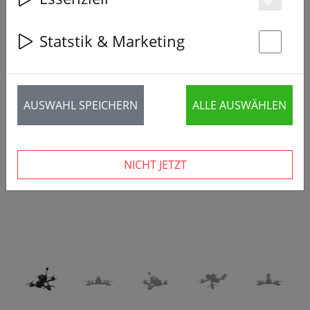
Es
Statstik & Marketing
St
‹
›
AUSWAHL SPEICHERN
ALLE AUSWÄHLEN
NICHT JETZT