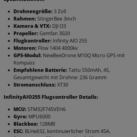
Drohnengröße:
3 Zoll
Rahmen:
StingerBee 3inch
Kamera & VTX:
DJI O3
Propeller:
Gemfan 3020
Flugkontroller:
Infinity AIO 255
Motoren:
Flow 1404 4000kv
GPS-Modul:
NewBeeDrone M10Q Micro GPS mit
Kompass
Empfohlene Batterie:
Tattu 550mAh, 4S,
Gesamtgewicht mit Drohne: 236 Gramm
Stromanschluss:
XT30
InfinityAIO255 Flugcontroller Details:
MCU:
STM32F745VEH6
Gyro:
MPU6000
Blackbox:
128MB
ESC:
BLHeli32, kontinuierlicher Strom 45A,