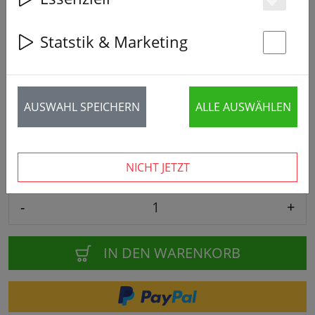
Es
Statstik & Marketing
St
3 Stück verfügbar
AUSWAHL SPEICHERN
ALLE AUSWÄHLEN
1,99 € *
4,90 €
NICHT JETZT
-
+
IN DEN WARENKORB