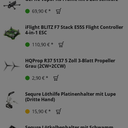
69,90 € *
iFlight BLITZ F7 Stack E55S Flight Controller
4-in-1 ESC
110,90 € *
HQProp R37 5137 5 Zoll 3-Blatt Propeller
Grau (2CW+2CCW)
2,90 € *
Sequre Löthilfe Platinenhalter mit Lupe
(Dritte Hand)
15,90 € *
Sequre Lötkolbenhalter mit Schwamm