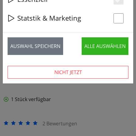
Es
Statstik & Marketing
‹
›
St
AUSWAHL SPEICHERN
ALLE AUSWÄHLEN
NICHT JETZT
1 Stück verfügbar
2 Bewertungen