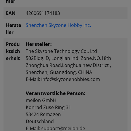
mer
EAN
4260691174183
Herste
Shenzhen Skyzone Hobby Inc.
ller
Produ
Hersteller:
ktsich
The Skyzone Technology Co., Ltd
erheit
502Bldg. D, Longlian Ind. Zone,NO.18th
Zhonghua Road,Longhua new District ,
Shenzhen, Guangdong, CHINA
E-Mail: info@skyzonehobbies.com
Verantwortliche Person:
meilon GmbH
Konrad Zuse Ring 31
53424 Remagen
Deutschland
E-Mail: support@meilon.de