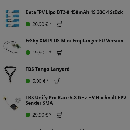
BetaFPV Lipo BT2-0 450mAh 1S 30C 4 Stück
20,90 € *
FrSky XM PLUS Mini Empfänger EU Version
19,90 € *
TBS Tango Lanyard
5,90 € *
TBS Unify Pro Race 5.8 GHz HV Hochvolt FPV
Sender SMA
29,90 € *