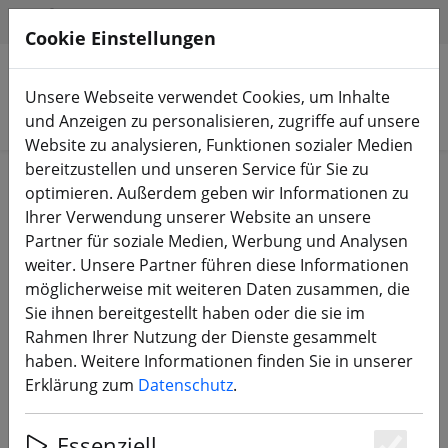
HILFE & SUPPORT
DE
Cookie Einstellungen
Unsere Webseite verwendet Cookies, um Inhalte
Produkte suchen
und Anzeigen zu personalisieren, zugriffe auf unsere
Website zu analysieren, Funktionen sozialer Medien
bereitzustellen und unseren Service für Sie zu
Start
Equipment
FPV Videobrillen
optimieren. Außerdem geben wir Informationen zu
Ihrer Verwendung unserer Website an unsere
Partner für soziale Medien, Werbung und Analysen
weiter. Unsere Partner führen diese Informationen
möglicherweise mit weiteren Daten zusammen, die
Skyzone Cobra X V4 Analoge FPV
Sie ihnen bereitgestellt haben oder die sie im
Box Brille mit Empfänger Schwarz
Rahmen Ihrer Nutzung der Dienste gesammelt
haben. Weitere Informationen finden Sie in unserer
Erklärung zum
Datenschutz
.
Essenziell