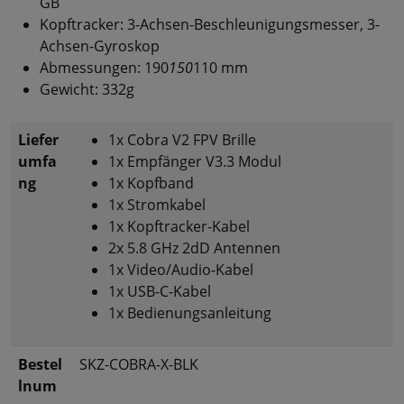
GB
Kopftracker: 3-Achsen-Beschleunigungsmesser, 3-
Achsen-Gyroskop
Abmessungen: 190
150
110 mm
Gewicht: 332g
Liefer
1x Cobra V2 FPV Brille
umfa
1x Empfänger V3.3 Modul
ng
1x Kopfband
1x Stromkabel
1x Kopftracker-Kabel
2x 5.8 GHz 2dD Antennen
1x Video/Audio-Kabel
1x USB-C-Kabel
1x Bedienungsanleitung
Bestel
SKZ-COBRA-X-BLK
lnum