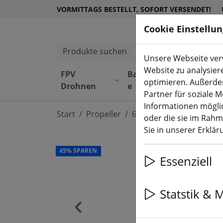
VORMITTAGS BESTELLT, SOFORT VERSENDET!
Cookie Einstellu
Produkte suchen
Unsere Webseite verw
Website zu analysier
FPV
Bauteil
Equipmen
optimieren. Außerde
Drohnen
e
t
Partner für soziale 
Informationen möglic
Start
Propeller
6 Zoll Propeller
oder die sie im Rah
Sie in unserer Erklä
45% SPAREN
Essenziell
Statstik & 
‹