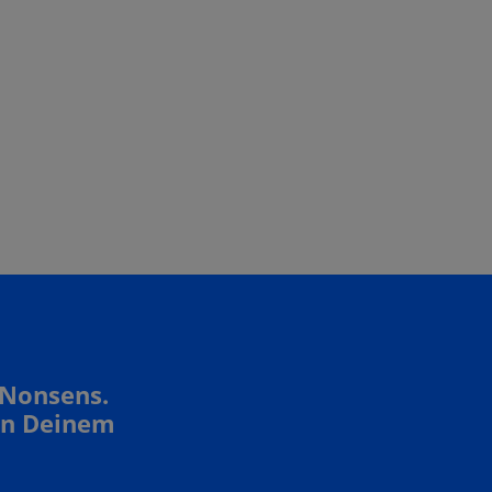
 Nonsens.
In Deinem