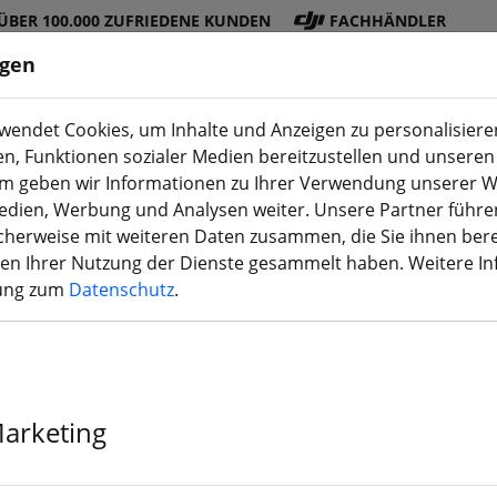
ÜBER 100.000 ZUFRIEDENE KUNDEN
FACHHÄNDLER
ngen
endet Cookies, um Inhalte und Anzeigen zu personalisieren
en, Funktionen sozialer Medien bereitzustellen und unseren 
DJI
Akku
Propelle
Zubehö
3D
m geben wir Informationen zu Ihrer Verwendung unserer W
Shop
s
r
r
Druck
Medien, Werbung und Analysen weiter. Unsere Partner führe
herweise mit weiteren Daten zusammen, die Sie ihnen bere
men Ihrer Nutzung der Dienste gesammelt haben. Weitere I
rung zum
Datenschutz
.
T-Motor CF 6*
Pcs.)
Marketing
›