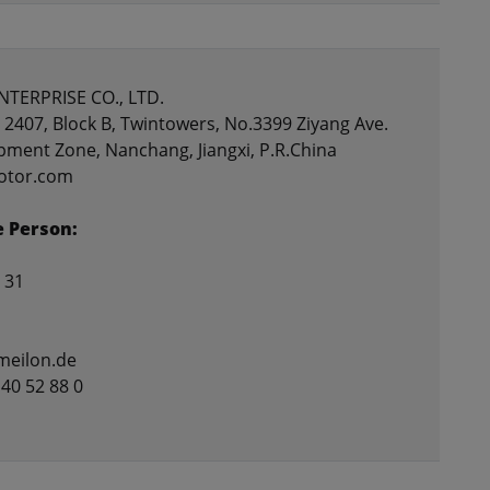
NTERPRISE CO., LTD.
2407, Block B, Twintowers, No.3399 Ziyang Ave.
pment Zone, Nanchang, Jiangxi, P.R.China
motor.com
e Person:
 31
meilon.de
 40 52 88 0