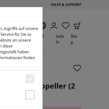
HILFE & SUPPORT
DE
, zugriffe auf unsere
Service für Sie zu
Deal
Basil
Sale
Blo
ebsite an unsere
(aktuelle Seite)
Depot
FPV
%
g
n diese
itgestellt haben
nformationen finden
2 Carbon Propeller (2
Essenziell
Statstik & Marketing