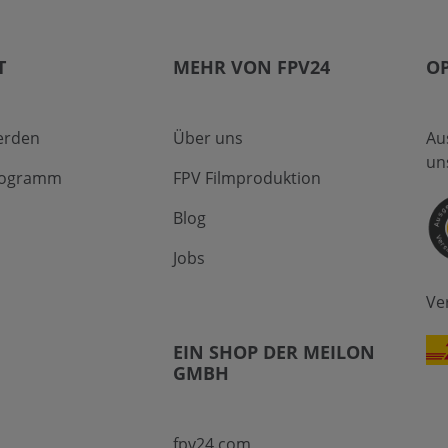
T
MEHR VON FPV24
O
erden
Über uns
Au
un
Programm
FPV Filmproduktion
Blog
Jobs
Ve
EIN SHOP DER MEILON
GMBH
fpv24.com