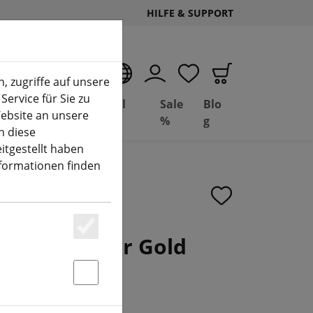
HILFE & SUPPORT
DE
, zugriffe auf unsere
Service für Sie zu
Deal
Basil
Sale
Blo
ebsite an unsere
(aktuelle Seite)
Depot
FPV
%
g
n diese
itgestellt haben
nformationen finden
.5 FPV Motor Gold
Essenziell
KV
Statstik & Marketing