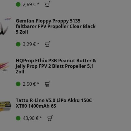
2,69 € *
Gemfan Floppy Proppy 5135
faltbarer FPV Propeller Clear Black
5 Zoll
3,29 € *
HQProp Ethix P3B Peanut Butter &
Jelly Prop FPV 2 Blatt Propeller 5,1
Zoll
2,50 € *
Tattu R-Line V5.0 LiPo Akku 150C
XT60 1400mAh 6S
43,90 € *