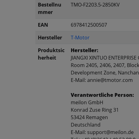
Bestellnu
TMO-F2203.5-2850KV
mmer
EAN
6978412500507
Hersteller
T-Motor
Produktsic
Hersteller:
herheit
JIANGXI XINTUO ENTERPRISE C
Room 2405, 2406, 2407, Block
Development Zone, Nanchang,
E-Mail: annie@tmotor.com
Verantwortliche Person:
meilon GmbH
Konrad Zuse Ring 31
53424 Remagen
Deutschland
E-Mail: support@meilon.de