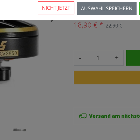
Mehr als 10 verfügbar
NICHT JETZT
AUSWAHL SPEICHERN
›
18,90 € *
22,90 €
-
+
Versand am nächst