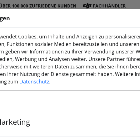
ÜBER 100.000 ZUFRIEDENE KUNDEN
FACHHÄNDLER
ngen
endet Cookies, um Inhalte und Anzeigen zu personalisieren
en, Funktionen sozialer Medien bereitzustellen und unseren 
DJI
Akku
Propelle
Zubehö
3D
m geben wir Informationen zu Ihrer Verwendung unserer W
Shop
s
r
r
Druck
Medien, Werbung und Analysen weiter. Unsere Partner führe
herweise mit weiteren Daten zusammen, die Sie ihnen bere
men Ihrer Nutzung der Dienste gesammelt haben. Weitere I
rung zum
Datenschutz
.
T-Motor F2203
Schwarz 2850
Marketing