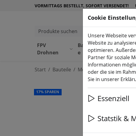
VORMITTAGS BESTELLT, SOFORT VERSENDET!
Cookie Einstellu
Produkte suchen
Unsere Webseite verw
Website zu analysier
FPV
Bauteil
Equipmen
optimieren. Außerde
Drohnen
e
t
Partner für soziale 
Informationen möglic
Start
Bauteile
Motoren
oder die sie im Rah
Sie in unserer Erklä
17% SPAREN
Essenziell
Statstik & 