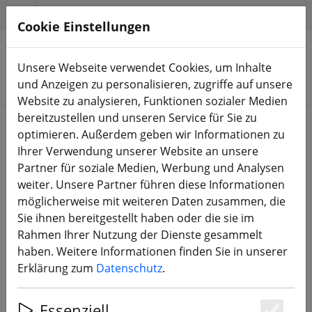
HILFE & SUPPORT
DE
Cookie Einstellungen
Unsere Webseite verwendet Cookies, um Inhalte
Produkte suchen
und Anzeigen zu personalisieren, zugriffe auf unsere
Website zu analysieren, Funktionen sozialer Medien
bereitzustellen und unseren Service für Sie zu
Start
Propeller
5 Zoll Propeller
optimieren. Außerdem geben wir Informationen zu
Ihrer Verwendung unserer Website an unsere
Partner für soziale Medien, Werbung und Analysen
weiter. Unsere Partner führen diese Informationen
möglicherweise mit weiteren Daten zusammen, die
T-Motor T5150 3 Blatt Racing
Sie ihnen bereitgestellt haben oder die sie im
Propeller Orange 10Stk 5 Zoll
Rahmen Ihrer Nutzung der Dienste gesammelt
haben. Weitere Informationen finden Sie in unserer
Erklärung zum
Datenschutz
.
Essenziell