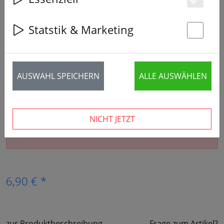
Es
Statstik & Marketing
St
AUSWAHL SPEICHERN
ALLE AUSWÄHLEN
NICHT JETZT
Der Artikel ist nicht mehr erhältlich.
6,90 € *
zur Produktbeschreibung
Frage zum Artikel?