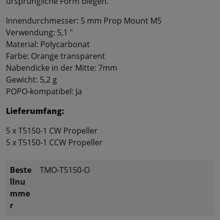
ursprüngliche Form biegen.
Innendurchmesser: 5 mm Prop Mount M5
Verwendung: 5,1 "
Material: Polycarbonat
Farbe: Orange transparent
Nabendicke in der Mitte: 7mm
Gewicht: 5,2 g
POPO-kompatibel: Ja
Lieferumfang:
5 x T5150-1 CW Propeller
5 x T5150-1 CCW Propeller
Beste
TMO-T5150-O
llnu
mme
r