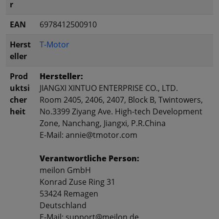
r
EAN
6978412500910
Herst
T-Motor
eller
Prod
Hersteller:
uktsi
JIANGXI XINTUO ENTERPRISE CO., LTD.
cher
Room 2405, 2406, 2407, Block B, Twintowers,
heit
No.3399 Ziyang Ave. High-tech Development
Zone, Nanchang, Jiangxi, P.R.China
E-Mail: annie@tmotor.com
Verantwortliche Person:
meilon GmbH
Konrad Zuse Ring 31
53424 Remagen
Deutschland
E-Mail: support@meilon.de