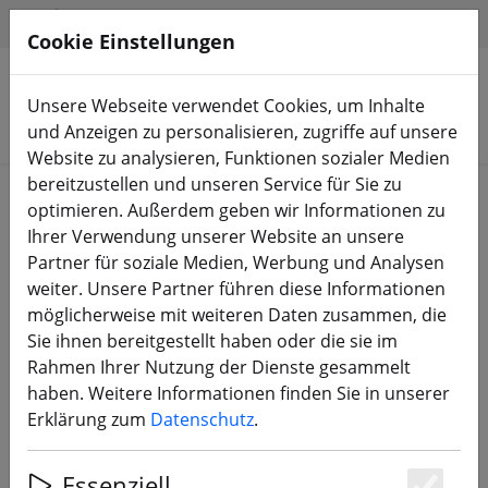
HILFE & SUPPORT
DE
Cookie Einstellungen
Unsere Webseite verwendet Cookies, um Inhalte
Produkte suchen
und Anzeigen zu personalisieren, zugriffe auf unsere
Website zu analysieren, Funktionen sozialer Medien
bereitzustellen und unseren Service für Sie zu
Start
Bauteile
Motoren
optimieren. Außerdem geben wir Informationen zu
Ihrer Verwendung unserer Website an unsere
Partner für soziale Medien, Werbung und Analysen
weiter. Unsere Partner führen diese Informationen
möglicherweise mit weiteren Daten zusammen, die
T-Motor V2207 V2 1750KV Grün
Sie ihnen bereitgestellt haben oder die sie im
Weiß FPV Motor
Rahmen Ihrer Nutzung der Dienste gesammelt
haben. Weitere Informationen finden Sie in unserer
Erklärung zum
Datenschutz
.
Essenziell