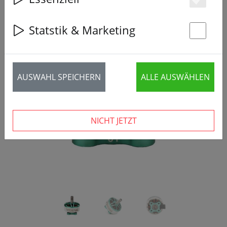
Es
Statstik & Marketing
St
‹
›
AUSWAHL SPEICHERN
ALLE AUSWÄHLEN
NICHT JETZT