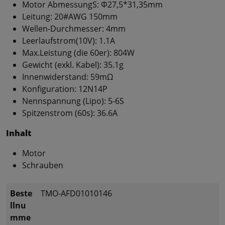
Motor AbmessungS: Φ27,5*31,35mm
Leitung: 20#AWG 150mm
Wellen-Durchmesser: 4mm
Leerlaufstrom(10V): 1.1A
Max.Leistung (die 60er): 804W
Gewicht (exkl. Kabel): 35.1g
Innenwiderstand: 59mΩ
Konfiguration: 12N14P
Nennspannung (Lipo): 5-6S
Spitzenstrom (60s): 36.6A
Inhalt
Motor
Schrauben
Beste
TMO-AFD01010146
llnu
mme