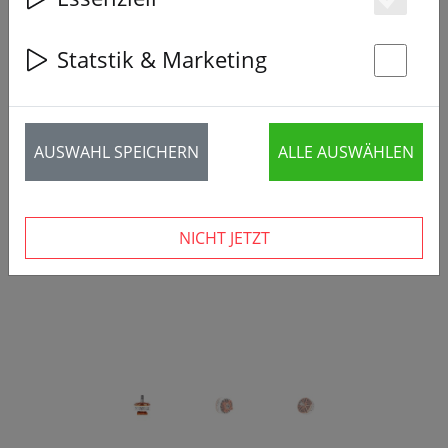
Es
Statstik & Marketing
St
‹
›
AUSWAHL SPEICHERN
ALLE AUSWÄHLEN
NICHT JETZT