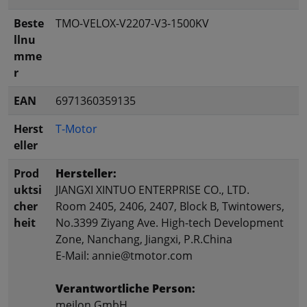
Beste
TMO-VELOX-V2207-V3-1500KV
llnu
mme
r
EAN
6971360359135
Herst
T-Motor
eller
Prod
Hersteller:
uktsi
JIANGXI XINTUO ENTERPRISE CO., LTD.
cher
Room 2405, 2406, 2407, Block B, Twintowers,
heit
No.3399 Ziyang Ave. High-tech Development
Zone, Nanchang, Jiangxi, P.R.China
E-Mail: annie@tmotor.com
Verantwortliche Person:
meilon GmbH