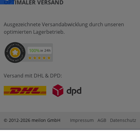
OPTIMALER VERSAND
Ausgezeichnete Versandabwicklung durch unseren
optimierten Lagerbetrieb.
Versand mit DHL & DPD:
© 2012-2026 meilon GmbH
Impressum
AGB
Datenschutz
* Alle Preise sind inkl. Mehrwertsteuer zzgl. Versandkosten