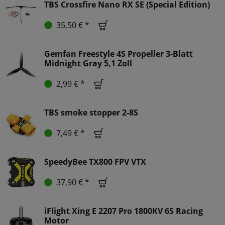
TBS Crossfire Nano RX SE (Special Edition)
35,50 € *
Gemfan Freestyle 4S Propeller 3-Blatt
Midnight Gray 5,1 Zoll
2,99 € *
TBS smoke stopper 2-8S
7,49 € *
SpeedyBee TX800 FPV VTX
37,90 € *
iFlight Xing E 2207 Pro 1800KV 6S Racing
Motor