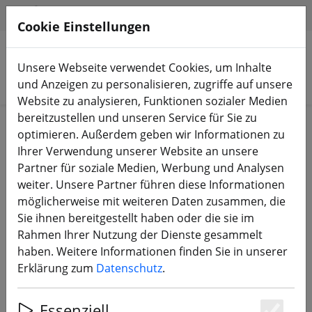
HILFE & SUPPORT
DE
Cookie Einstellungen
Unsere Webseite verwendet Cookies, um Inhalte
Produkte suchen
und Anzeigen zu personalisieren, zugriffe auf unsere
Website zu analysieren, Funktionen sozialer Medien
bereitzustellen und unseren Service für Sie zu
Start
Bauteile
Motoren
optimieren. Außerdem geben wir Informationen zu
Ihrer Verwendung unserer Website an unsere
Partner für soziale Medien, Werbung und Analysen
weiter. Unsere Partner führen diese Informationen
möglicherweise mit weiteren Daten zusammen, die
T-Motor Velox V2207 V3 FPV Motor
Sie ihnen bereitgestellt haben oder die sie im
1500KV Orange Weiß
Rahmen Ihrer Nutzung der Dienste gesammelt
haben. Weitere Informationen finden Sie in unserer
Erklärung zum
Datenschutz
.
Essenziell