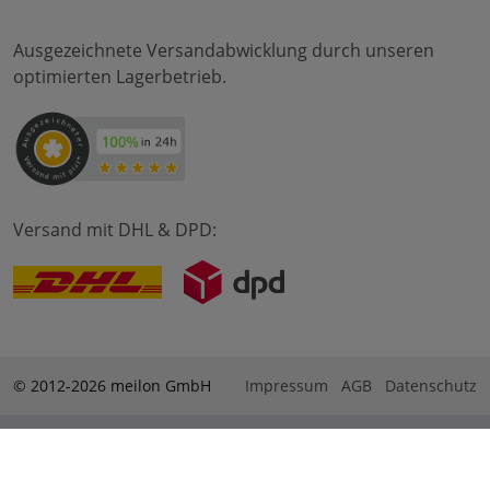
Ausgezeichnete Versandabwicklung durch unseren
optimierten Lagerbetrieb.
Versand mit DHL & DPD:
© 2012-2026 meilon GmbH
Impressum
AGB
Datenschutz
* Alle Preise sind inkl. Mehrwertsteuer zzgl. Versandkosten
und ggf. Nachnahmegebühren, wenn nicht anders