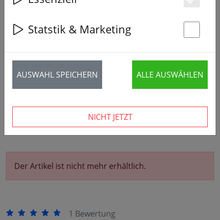
Es
‹
›
Statstik & Marketing
St
AUSWAHL SPEICHERN
ALLE AUSWÄHLEN
NICHT JETZT
Der Artikel ist nicht mehr erhältlich.
1 Bewertung