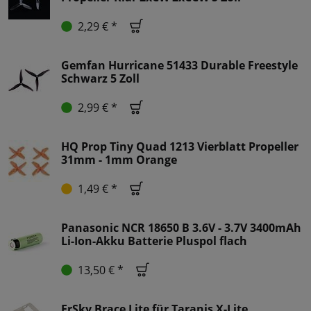
2,29 € *
Gemfan Hurricane 51433 Durable Freestyle
Schwarz 5 Zoll
2,99 € *
HQ Prop Tiny Quad 1213 Vierblatt Propeller
31mm - 1mm Orange
1,49 € *
Panasonic NCR 18650 B 3.6V - 3.7V 3400mAh
Li-Ion-Akku Batterie Pluspol flach
13,50 € *
FrSky Brace Lite für Taranis X-Lite