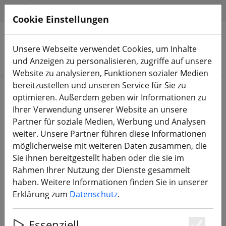
HILFE & SUPPORT
DE
Cookie Einstellungen
Unsere Webseite verwendet Cookies, um Inhalte
Produkte suchen
und Anzeigen zu personalisieren, zugriffe auf unsere
Website zu analysieren, Funktionen sozialer Medien
bereitzustellen und unseren Service für Sie zu
Start
Equipment
FPV Videobrillen
optimieren. Außerdem geben wir Informationen zu
Ihrer Verwendung unserer Website an unsere
Partner für soziale Medien, Werbung und Analysen
weiter. Unsere Partner führen diese Informationen
möglicherweise mit weiteren Daten zusammen, die
ETHIX Goggle Strap V3 Logo weiss
Sie ihnen bereitgestellt haben oder die sie im
Rahmen Ihrer Nutzung der Dienste gesammelt
haben. Weitere Informationen finden Sie in unserer
Erklärung zum
Datenschutz
.
6% SPAREN
Essenziell