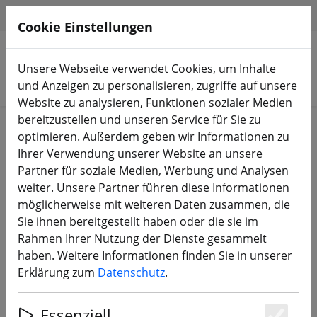
HILFE & SUPPORT
DE
Cookie Einstellungen
Unsere Webseite verwendet Cookies, um Inhalte
Produkte suchen
und Anzeigen zu personalisieren, zugriffe auf unsere
Website zu analysieren, Funktionen sozialer Medien
bereitzustellen und unseren Service für Sie zu
Start
Bauteile
PDB & BEC
optimieren. Außerdem geben wir Informationen zu
Ihrer Verwendung unserer Website an unsere
Partner für soziale Medien, Werbung und Analysen
weiter. Unsere Partner führen diese Informationen
möglicherweise mit weiteren Daten zusammen, die
TBS-Powercube Diagonal ESC Board
Sie ihnen bereitgestellt haben oder die sie im
Rahmen Ihrer Nutzung der Dienste gesammelt
haben. Weitere Informationen finden Sie in unserer
Erklärung zum
Datenschutz
.
56% SPAREN
Essenziell