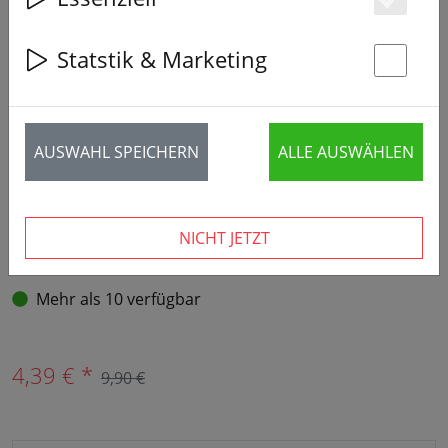
Es
‹
›
Statstik & Marketing
St
AUSWAHL SPEICHERN
ALLE AUSWÄHLEN
NICHT JETZT
Mehr als 10 verfügbar
4,39 € *
9,90 €