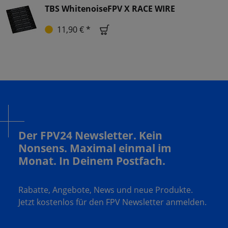
TBS WhitenoiseFPV X RACE WIRE
11,90 € *
Der FPV24 Newsletter. Kein
Nonsens. Maximal einmal im
Monat. In Deinem Postfach.
Rabatte, Angebote, News und neue Produkte.
Jetzt kostenlos für den FPV Newsletter anmelden.