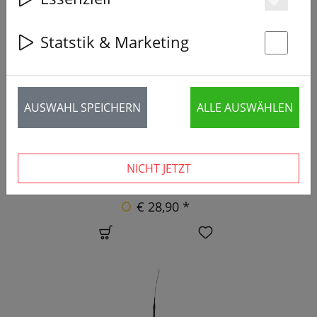
Es
Statstik & Marketing
St
AUSWAHL SPEICHERN
ALLE AUSWÄHLEN
TrueRC Matchstick Carbon Edition 5.8GHz FPV
NICHT JETZT
Antenne RP-SMA LHCP
€ 28,90 *