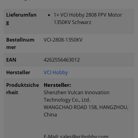
Lieferumfan
1× VCI Hobby 2808 FPV Motor
g
1350KV Schwarz
Bestellnum
VCI-2808-1350KV
mer
EAN
4262556463012
Hersteller
VCI Hobby
Produktsiche
Hersteller:
rheit
Shenzhen Vulcan Innovation
Technology Co., Ltd.
WANGCHAO ROAD 158, HANGZHOU,
China
E-Mail: sales@vcihobby.com