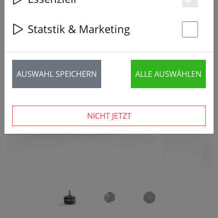
Es
Statstik & Marketing
St
‹
›
AUSWAHL SPEICHERN
ALLE AUSWÄHLEN
NICHT JETZT