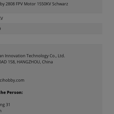
bby 2808 FPV Motor 1550KV Schwarz
KV
9
n Innovation Technology Co., Ltd.
D 158, HANGZHOU, China
vcihobby.com
che Person:
ing 31
n