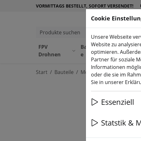
VORMITTAGS BESTELLT, SOFORT VERSENDET!
Cookie Einstellu
Produkte suchen
Unsere Webseite verw
Website zu analysier
FPV
Bauteil
Equipmen
optimieren. Außerde
Drohnen
e
t
Partner für soziale 
Informationen möglic
Start
Bauteile
Motoren
oder die sie im Rah
Sie in unserer Erklä
Essenziell
Statstik & 