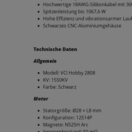
Hochwertige 18AWG-Silikonkabel mit 3
Spitzenleistung bis 1067,6 W
Hohe Effizienz und vibrationsarmer Lau
Schwarzes CNC-Aluminiumgehäuse
Technische Daten
Allgemein
Modell: VCI Hobby 2808
KV: 1550KV
Farbe: Schwarz
Motor
Statorgröße: Ø28 × L8 mm
Konfiguration: 12S14P
Magnete: N52SH Arc
Innenwiderstand: 50 mΩ