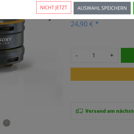
8 Stück verfügbar
NICHT JETZT
AUSWAHL SPEICHERN
›
24,90 € *
-
+
Versand am nächst