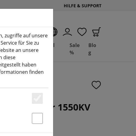
HILFE & SUPPORT
DE
, zugriffe auf unsere
Service für Sie zu
Deal
Basil
Sale
Blo
ebsite an unsere
(aktuelle Seite)
Depot
FPV
%
g
n diese
itgestellt haben
nformationen finden
08 FPV Motor 1550KV
Essenziell
Statstik & Marketing