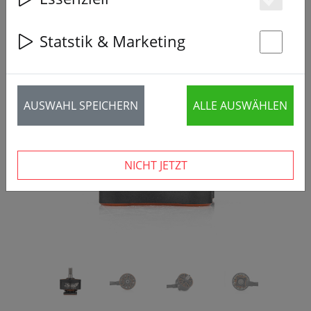
Es
Statstik & Marketing
St
‹
›
AUSWAHL SPEICHERN
ALLE AUSWÄHLEN
NICHT JETZT