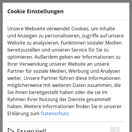
HILFE & SUPPORT
DE
Cookie Einstellungen
Unsere Webseite verwendet Cookies, um Inhalte
Produkte suchen
und Anzeigen zu personalisieren, zugriffe auf unsere
Website zu analysieren, Funktionen sozialer Medien
bereitzustellen und unseren Service für Sie zu
Start
Bauteile
Motoren
optimieren. Außerdem geben wir Informationen zu
Ihrer Verwendung unserer Website an unsere
Partner für soziale Medien, Werbung und Analysen
weiter. Unsere Partner führen diese Informationen
möglicherweise mit weiteren Daten zusammen, die
VCI Hobby Spark 2208 FPV Motor
Sie ihnen bereitgestellt haben oder die sie im
1850KV Schwarz
Rahmen Ihrer Nutzung der Dienste gesammelt
haben. Weitere Informationen finden Sie in unserer
Erklärung zum
Datenschutz
.
Essenziell