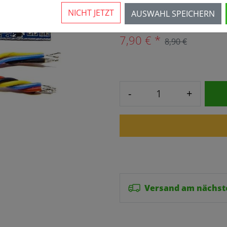
Mehr als 10 verfügbar
NICHT JETZT
AUSWAHL SPEICHERN
7,90 € *
8,90 €
-
+
Versand am nächst