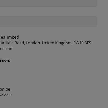
ea limited
artfield Road, London, United Kingdom, SW19 3ES
rone.com
rson:
lon.de
52 88 0