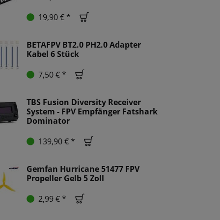
19,90 € *
BETAFPV BT2.0 PH2.0 Adapter
Kabel 6 Stück
7,50 € *
TBS Fusion Diversity Receiver
System - FPV Empfänger Fatshark
Dominator
139,90 € *
Gemfan Hurricane 51477 FPV
Propeller Gelb 5 Zoll
2,99 € *