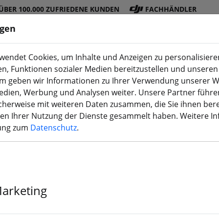
ÜBER 100.000 ZUFRIEDENE KUNDEN
FACHHÄNDLER
ngen
endet Cookies, um Inhalte und Anzeigen zu personalisieren
en, Funktionen sozialer Medien bereitzustellen und unseren 
DJI
Akku
Propelle
Zubehö
3D
m geben wir Informationen zu Ihrer Verwendung unserer W
Shop
s
r
r
Druck
Medien, Werbung und Analysen weiter. Unsere Partner führe
herweise mit weiteren Daten zusammen, die Sie ihnen bere
men Ihrer Nutzung der Dienste gesammelt haben. Weitere I
rung zum
Datenschutz
.
Vifly Cam Swi
Wechsler
Marketing