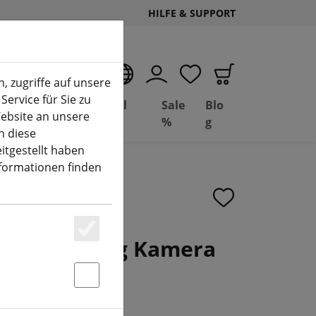
HILFE & SUPPORT
DE
, zugriffe auf unsere
Service für Sie zu
Deal
Basil
Sale
Blo
ebsite an unsere
(aktuelle Seite)
Depot
FPV
%
g
n diese
itgestellt haben
nformationen finden
tcher Analog Kamera
Essenziell
Statstik & Marketing