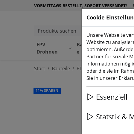
VORMITTAGS BESTELLT, SOFORT VERSENDET!
Cookie Einstellu
Produkte suchen
Unsere Webseite verw
Website zu analysier
FPV
Bauteil
Equipmen
optimieren. Außerde
Drohnen
e
t
Partner für soziale 
Informationen möglic
Start
Bauteile
PDB & BEC
oder die sie im Rah
Sie in unserer Erklä
11% SPAREN
Essenziell
Statstik & 