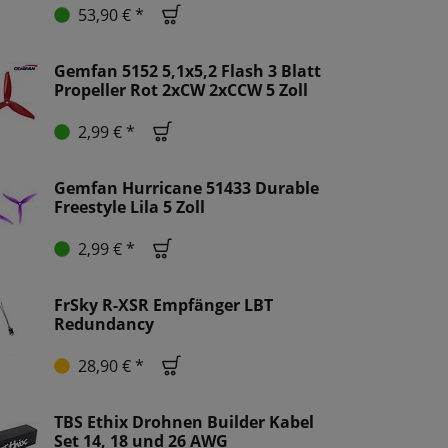
53,90 € *
Gemfan 5152 5,1x5,2 Flash 3 Blatt
Propeller Rot 2xCW 2xCCW 5 Zoll
2,99 € *
Gemfan Hurricane 51433 Durable
Freestyle Lila 5 Zoll
2,99 € *
FrSky R-XSR Empfänger LBT
Redundancy
28,90 € *
TBS Ethix Drohnen Builder Kabel
Set 14, 18 und 26 AWG