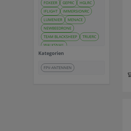
FOXEER
GEPRC
HGLRC
IFLIGHT
IMMERSIONRC
LUMENIER
MENACE
NEWBEEDRONE
TEAM BLACKSHEEP
TRUERC
WALKSNAIL
Kategorien
FPV-ANTENNEN