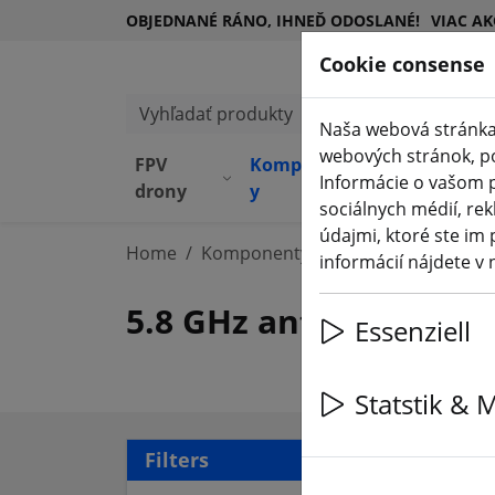
OBJEDNANÉ RÁNO, IHNEĎ ODOSLANÉ!
VIAC AK
Cookie consense
Vyhľadať produkty
Naša webová stránka
webových stránok, pos
FPV
Komponent
Zariadeni
Informácie o vašom p
(aktuelle Seite)
drony
y
e
sociálnych médií, rek
údajmi, ktoré ste im 
Home
Komponenty
FPV antény
informácií nájdete v
5.8 GHz antény
Essenziell
Statstik & 
59 a
Filters