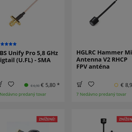
HGLRC Hammer Mi
BS Unify Pro 5,8 GHz
Antenna V2 RHCP
igtail (U.FL) - SMA
FPV anténa
€ 5,80 *
€ 8,
€ 6,90
 Nedávno predaný tovar
7 Nedávno predaný tovar
ZNÍŽENÉ!
ZNÍŽEN