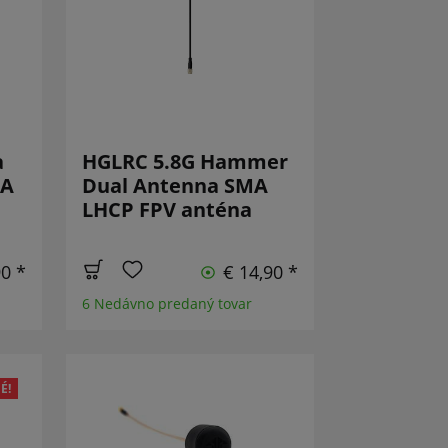
a
HGLRC 5.8G Hammer
MA
Dual Antenna SMA
LHCP FPV anténa
90 *
€ 14,90 *
6 Nedávno predaný tovar
É!