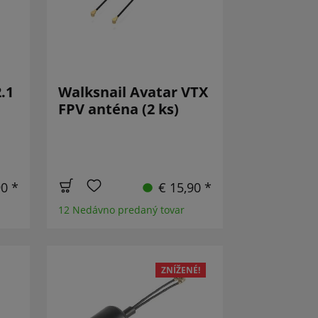
.1
Walksnail Avatar VTX
FPV anténa (2 ks)
90 *
€ 15,90 *
12 Nedávno predaný tovar
ZNÍŽENÉ!