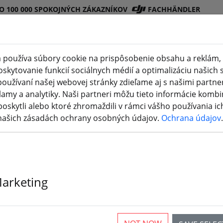
O 100 000 SPOKOJNÝCH ZÁKAZNÍKOV
FACHHÄNDLER
 používa súbory cookie na prispôsobenie obsahu a reklám, 
kytovanie funkcií sociálnych médií a optimalizáciu našich s
Obchod
Batéri
Vrtuľ
Príslušenstv
3D
oužívaní našej webovej stránky zdieľame aj s našimi partner
DJI
e
a
o
tlač
lamy a analytiky. Naši partneri môžu tieto informácie kombi
poskytli alebo ktoré zhromaždili v rámci vášho používania ich
 našich zásadách ochrany osobných údajov.
Ochrana údajov
.
Marketing
rticles