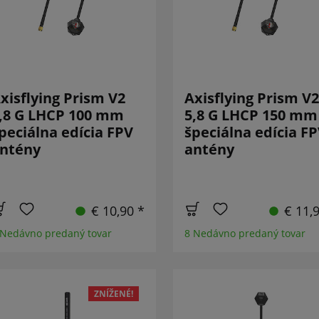
xisflying Prism V2
Axisflying Prism V2
,8 G LHCP 100 mm
5,8 G LHCP 150 mm
peciálna edícia FPV
špeciálna edícia F
ntény
antény
€ 10,90 *
€ 11,
 Nedávno predaný tovar
8 Nedávno predaný tovar
ZNÍŽENÉ!