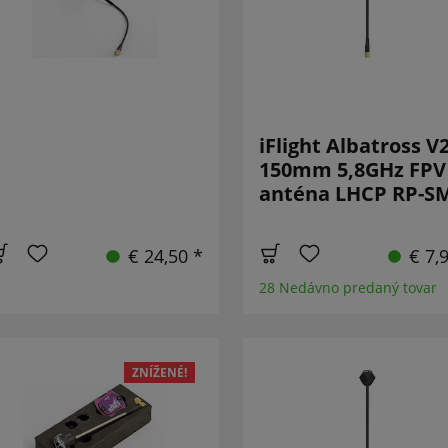
iFlight Albatross V
150mm 5,8GHz FPV
anténa LHCP RP-S
€ 24,50 *
€ 7,
28 Nedávno predaný tovar
ZNÍŽENÉ!