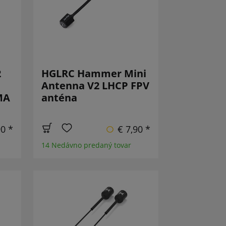
2
HGLRC Hammer Mini
Antenna V2 LHCP FPV
MA
anténa
90 *
€ 7,90 *
14 Nedávno predaný tovar