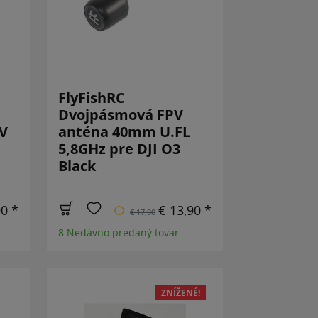
FlyFishRC
Dvojpásmová FPV
PV
anténa 40mm U.FL
5,8GHz pre DJI O3
Black
90 *
€ 13,90 *
€ 17,90
8 Nedávno predaný tovar
ZNÍŽENÉ!