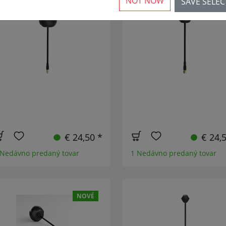
NOT NOW
SAVE SELE
NOVÉ
NO
€ 24,50 *
€ 24,
 Nedávno predaný tovar
1 Nedávno predaný tovar
NOVÉ