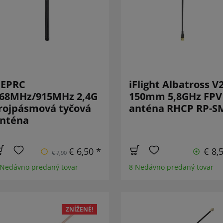
EPRC
iFlight Albatross V
68MHz/915MHz 2,4G
150mm 5,8GHz FPV
rojpásmová tyčová
anténa RHCP RP-S
nténa
€ 6,50 *
€ 8,
€ 7,90
 Nedávno predaný tovar
8 Nedávno predaný tovar
ZNÍŽENÉ!