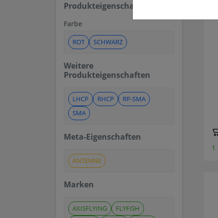
Produkteigenschaften
Farbe
ROT
SCHWARZ
Weitere
Produkteigenschaften
LHCP
RHCP
RP-SMA
SMA
Meta-Eigenschaften
1
ANTENNE
Marken
AXISFLYING
FLYFISH