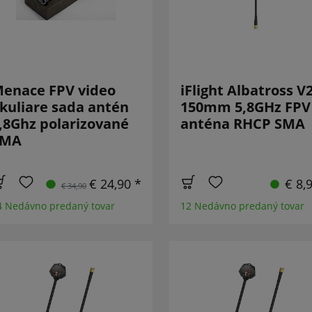
enace FPV video
iFlight Albatross V2
kuliare sada antén
150mm 5,8GHz FPV
,8Ghz polarizované
anténa RHCP SMA
SMA
€ 24,90 *
€ 8,
€ 34,90
4 Nedávno predaný tovar
12 Nedávno predaný tovar