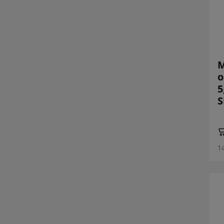
M
o
5
1