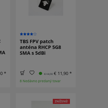
2
TBS FPV patch
anténa RHCP 5G8
MA
SMA s 5dBi
50 *
€ 11,90 *
€ 14,90
8 Nedávno predaný tovar
ZNÍŽENÉ!