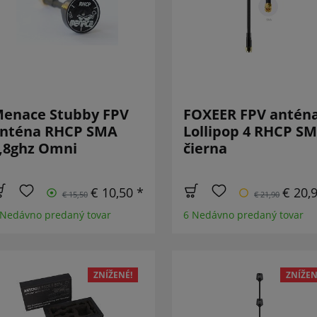
enace Stubby FPV
FOXEER FPV antén
nténa RHCP SMA
Lollipop 4 RHCP S
,8ghz Omni
čierna
€ 10,50 *
€ 20,
€ 15,50
€ 21,90
 Nedávno predaný tovar
6 Nedávno predaný tovar
ZNÍŽENÉ!
ZNÍŽEN