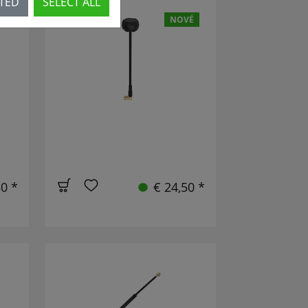
CTED
SELECT ALL
VÉ
NOVÉ
50 *
€ 24,50 *