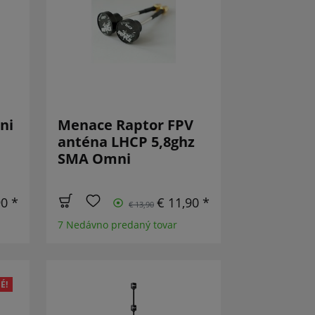
ni
Menace Raptor FPV
anténa LHCP 5,8ghz
SMA Omni
90 *
€ 11,90 *
€ 13,90
7 Nedávno predaný tovar
É!