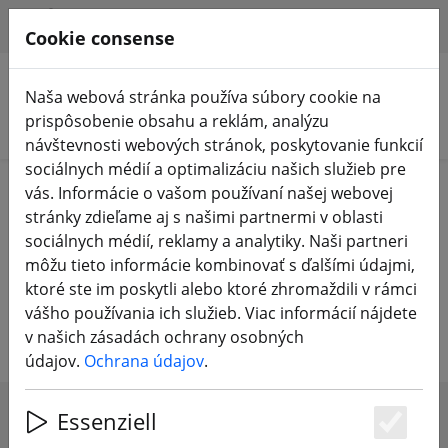
HILFE & SUPPORT
SK
Cookie consense
Naša webová stránka používa súbory cookie na
prispôsobenie obsahu a reklám, analýzu
Vyhľadať produkty
návštevnosti webových stránok, poskytovanie funkcií
sociálnych médií a optimalizáciu našich služieb pre
Home
Komponenty
FC, ESC, AIO a zásobníky
vás. Informácie o vašom používaní našej webovej
stránky zdieľame aj s našimi partnermi v oblasti
Letový regulátor a ESC pre
sociálnych médií, reklamy a analytiky. Naši partneri
môžu tieto informácie kombinovať s ďalšími údajmi,
racecoptery, multicoptery, Nuris a
ktoré ste im poskytli alebo ktoré zhromaždili v rámci
modely s pevnými krídlami
vášho používania ich služieb. Viac informácií nájdete
v našich zásadách ochrany osobných
údajov.
Ochrana údajov
.
Essenziell
SHOW FILTERS
Es