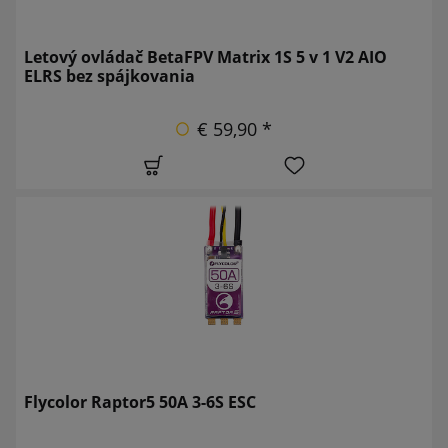
Letový ovládač BetaFPV Matrix 1S 5 v 1 V2 AIO
ELRS bez spájkovania
€ 59,90 *
Flycolor Raptor5 50A 3-6S ESC