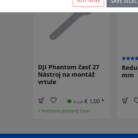
NOT NOW
SAVE SELE
ZNÍŽENÉ!
SALE
DJI Phantom časť 27
Reduk
Nástroj na montáž
mm
vrtule
€ 1,00 *
€ 2,00
1 Nedávno predaný tovar