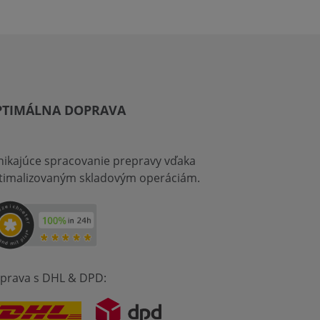
PTIMÁLNA DOPRAVA
nikajúce spracovanie prepravy vďaka
timalizovaným skladovým operáciám.
prava s DHL & DPD: