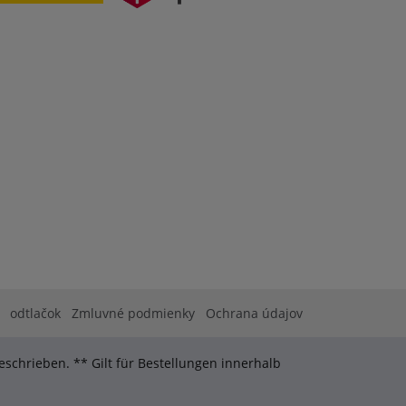
odtlačok
Zmluvné podmienky
Ochrana údajov
schrieben. ** Gilt für Bestellungen innerhalb