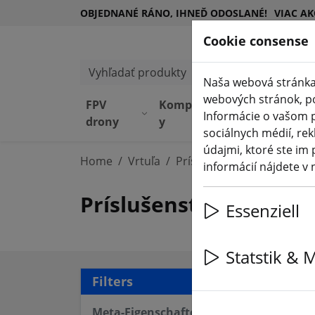
OBJEDNANÉ RÁNO, IHNEĎ ODOSLANÉ!
VIAC AK
Cookie consense
Vyhľadať produkty
Naša webová stránka
webových stránok, pos
FPV
Komponent
Zariadeni
Informácie o vašom p
drony
y
e
sociálnych médií, rek
údajmi, ktoré ste im 
Home
Vrtuľa
Príslušenstvo vrtule
informácií nájdete v
Príslušenstvo vrtule
Essenziell
Statstik & 
2 ar
Filters
Meta-Eigenschaften