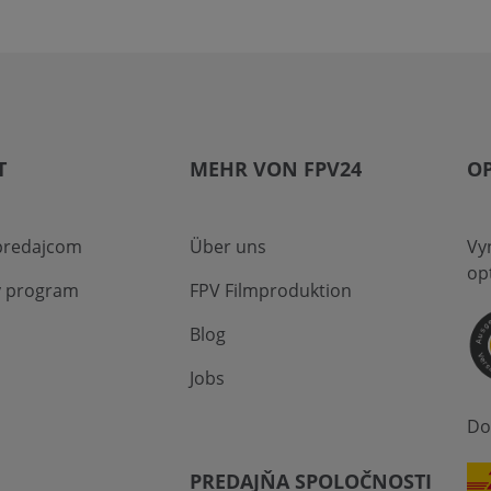
T
MEHR VON FPV24
O
 predajcom
Über uns
Vy
op
ý program
FPV Filmproduktion
Blog
Jobs
Do
PREDAJŇA SPOLOČNOSTI