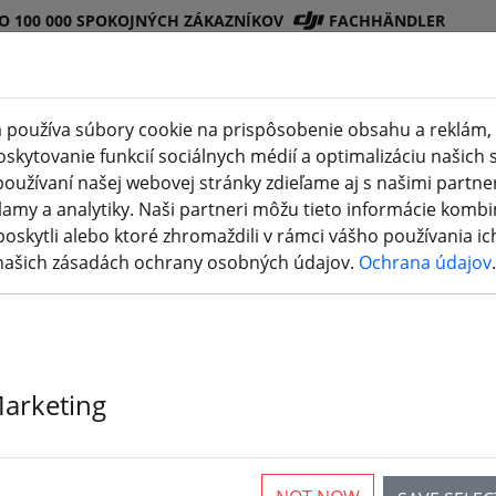
O 100 000 SPOKOJNÝCH ZÁKAZNÍKOV
FACHHÄNDLER
 používa súbory cookie na prispôsobenie obsahu a reklám, 
kytovanie funkcií sociálnych médií a optimalizáciu našich s
Obchod
Batéri
Vrtuľ
Príslušenstv
3D
oužívaní našej webovej stránky zdieľame aj s našimi partner
(aktuelle Seite)
DJI
e
a
o
tlač
lamy a analytiky. Naši partneri môžu tieto informácie kombi
poskytli alebo ktoré zhromaždili v rámci vášho používania ich
 našich zásadách ochrany osobných údajov.
Ochrana údajov
.
Marketing
ticles