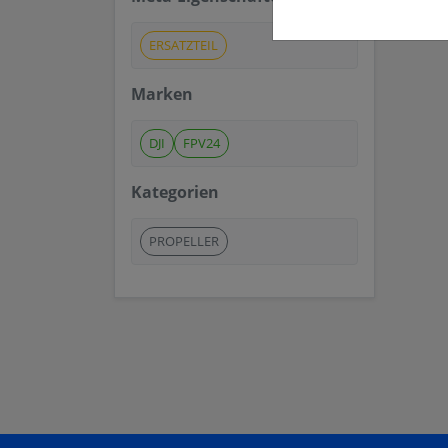
ERSATZTEIL
Marken
DJI
FPV24
Kategorien
PROPELLER