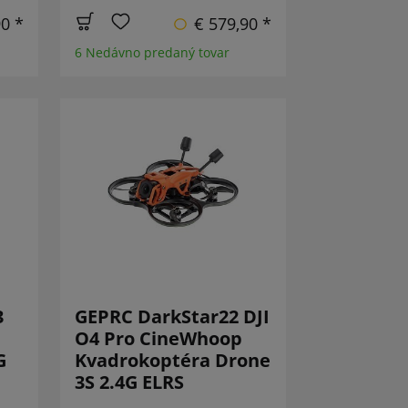
90 *
€ 579,90 *
6 Nedávno predaný tovar
3
GEPRC DarkStar22 DJI
O4 Pro CineWhoop
G
Kvadrokoptéra Drone
3S 2.4G ELRS