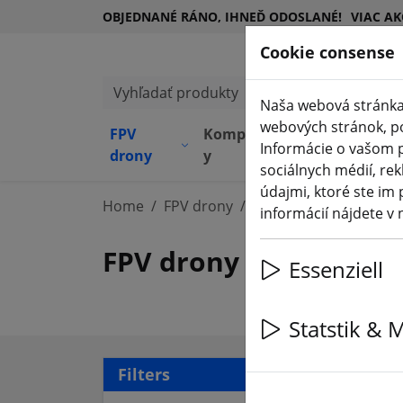
OBJEDNANÉ RÁNO, IHNEĎ ODOSLANÉ!
VIAC AK
Cookie consense
Vyhľadať produkty
Naša webová stránka
webových stránok, pos
FPV
Komponent
Zariadeni
Informácie o vašom p
(aktuelle Seite)
drony
y
e
sociálnych médií, rek
údajmi, ktoré ste im 
Home
FPV drony
RTF, BNF A PNP
informácií nájdete v
FPV drony RTF, BNF a
Essenziell
Statstik & 
97 a
Filters