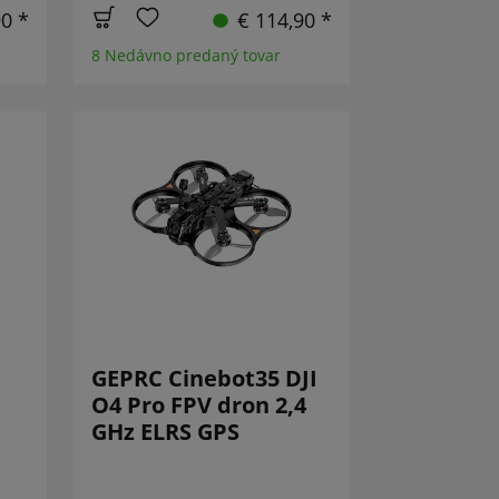
90 *
€ 114,90 *
8 Nedávno predaný tovar
GEPRC Cinebot35 DJI
O4 Pro FPV dron 2,4
GHz ELRS GPS