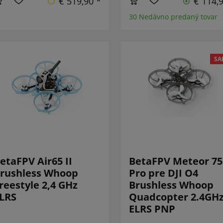
€ 519,90 *
€ 114,
30 Nedávno predaný tovar
SA
etaFPV Air65 II
BetaFPV Meteor 75
rushless Whoop
Pro pre DJI O4
reestyle 2,4 GHz
Brushless Whoop
LRS
Quadcopter 2.4GH
ELRS PNP