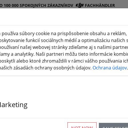
O 100 000 SPOKOJNÝCH ZÁKAZNÍKOV
FACHHÄNDLER
 používa súbory cookie na prispôsobenie obsahu a reklám, 
kytovanie funkcií sociálnych médií a optimalizáciu našich s
Obchod
Batéri
Vrtuľ
Príslušenstv
3D
oužívaní našej webovej stránky zdieľame aj s našimi partner
DJI
e
a
o
tlač
lamy a analytiky. Naši partneri môžu tieto informácie kombi
poskytli alebo ktoré zhromaždili v rámci vášho používania ich
 našich zásadách ochrany osobných údajov.
Ochrana údajov
.
 PNP
Marketing
rticles