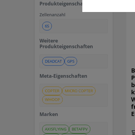
Produkteigenschaften
Zellenanzahl
6S
Weitere
Produkteigenschaften
DEADCAT
GPS
B
Meta-Eigenschaften
P
b
COPTER
MICRO COPTER
k
W
WHOOP
f
E
Marken
AXISFLYING
BETAFPV