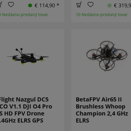
€ 114,90 *
€ 319,
0 Nedávno predaný tovar
10 Nedávno predaný tovar
Flight Nazgul DC5
BetaFPV Air65 II
CO V1.1 DJI O4 Pro
Brushless Whoop
S HD FPV Drone
Champion 2,4 GHz
.4GHz ELRS GPS
ELRS