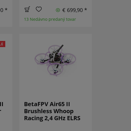
90 *
€ 699,90 *
13 Nedávno predaný tovar
LE
II
BetaFPV Air65 II
r
Brushless Whoop
Racing 2,4 GHz ELRS