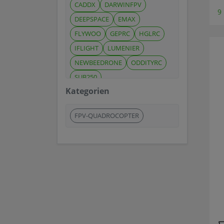
CADDX
DARWINFPV
9
DEEPSPACE
EMAX
FLYWOO
GEPRC
HGLRC
IFLIGHT
LUMENIER
NEWBEEDRONE
ODDITYRC
SUB250
Kategorien
FPV-QUADROCOPTER