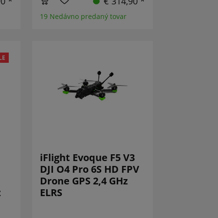
90 *
€ 314,90 *
19 Nedávno predaný tovar
LE
iFlight Evoque F5 V3
DJI O4 Pro 6S HD FPV
Drone GPS 2,4 GHz
z
ELRS