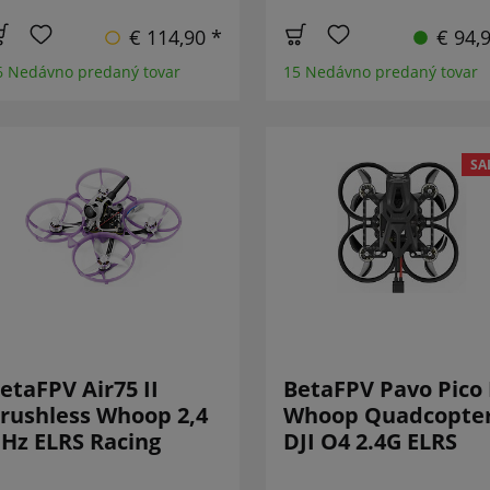
€ 114,90 *
€ 94,
6 Nedávno predaný tovar
15 Nedávno predaný tovar
SA
etaFPV Air75 II
BetaFPV Pavo Pico 
rushless Whoop 2,4
Whoop Quadcopte
Hz ELRS Racing
DJI O4 2.4G ELRS