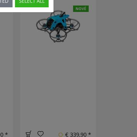
CTED
SELECT ALL
VÉ
NOVÉ
90 *
€ 339,90 *