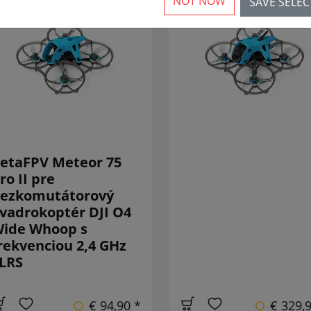
NOT NOW
SAVE SELE
NOVÉ
NO
etaFPV Meteor 75
ro II pre
ezkomutátorový
vadrokoptér DJI O4
ide Whoop s
rekvenciou 2,4 GHz
LRS
€ 94,90 *
€ 329,