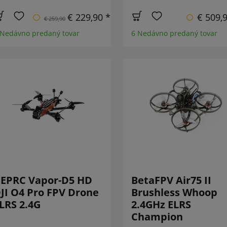
€ 229,90 *
€ 509,
€ 259,90
 Nedávno predaný tovar
6 Nedávno predaný tovar
EPRC Vapor-D5 HD
BetaFPV Air75 II
JI O4 Pro FPV Drone
Brushless Whoop
LRS 2.4G
2.4GHz ELRS
Champion