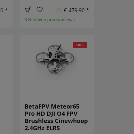
90 *
€ 479,90 *
6 Nedávno predaný tovar
SALE
BetaFPV Meteor65
Pro HD DJI O4 FPV
Brushless Cinewhoop
2.4GHz ELRS