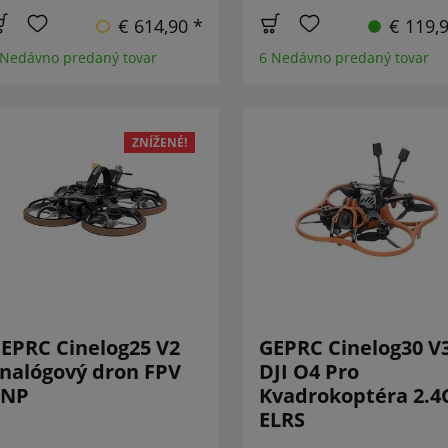
€ 614,90 *
€ 119,
 Nedávno predaný tovar
6 Nedávno predaný tovar
ZNÍŽENÉ!
EPRC Cinelog25 V2
GEPRC Cinelog30 V
nalógový dron FPV
DJI O4 Pro
PNP
Kvadrokoptéra 2.4
ELRS