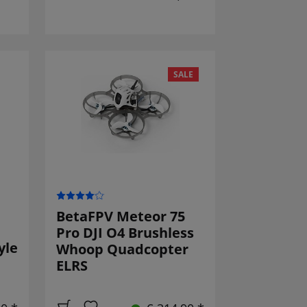
SALE
BetaFPV Meteor 75
Pro DJI O4 Brushless
yle
Whoop Quadcopter
ELRS