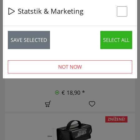
20 articles
Statstik & Marketing
St
NOVÉ
SAVE SELECTED
SELECT ALL
NOT NOW
€ 18,90 *
ZNÍŽENÉ!