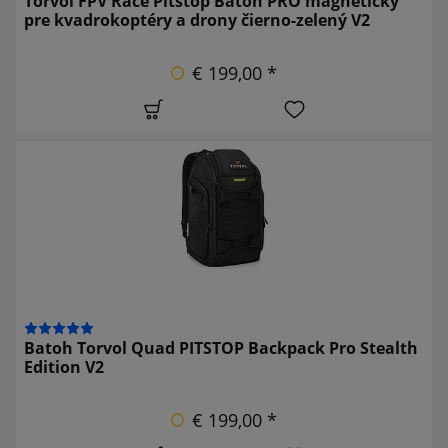
Torvol FPV Race Pitstop Batoh PRO magnetický
pre kvadrokoptéry a drony čierno-zelený V2
€ 199,00 *
Batoh Torvol Quad PITSTOP Backpack Pro Stealth
Edition V2
€ 199,00 *