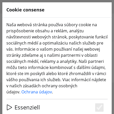
HILFE & SUPPORT
SK
Cookie consense
Naša webová stránka používa súbory cookie na
prispôsobenie obsahu a reklám, analýzu
Vyhľadať produkty
návštevnosti webových stránok, poskytovanie funkcií
sociálnych médií a optimalizáciu našich služieb pre
Home
Príslušenstvo
Tašky a batohy
vás. Informácie o vašom používaní našej webovej
stránky zdieľame aj s našimi partnermi v oblasti
Tašky a batohy
sociálnych médií, reklamy a analytiky. Naši partneri
môžu tieto informácie kombinovať s ďalšími údajmi,
ktoré ste im poskytli alebo ktoré zhromaždili v rámci
vášho používania ich služieb. Viac informácií nájdete
v našich zásadách ochrany osobných
údajov.
Ochrana údajov
.
SHOW FILTERS
Essenziell
Es