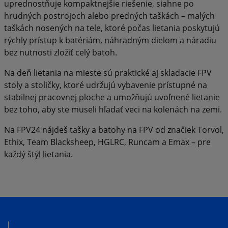
uprednostňuje kompaktnejšie riešenie, siahne po
hrudných postrojoch alebo predných taškách – malých
taškách nosených na tele, ktoré počas lietania poskytujú
rýchly prístup k batériám, náhradným dielom a náradiu
bez nutnosti zložiť celý batoh.
Na deň lietania na mieste sú praktické aj skladacie FPV
stoly a stoličky, ktoré udržujú vybavenie prístupné na
stabilnej pracovnej ploche a umožňujú uvoľnené lietanie
bez toho, aby ste museli hľadať veci na kolenách na zemi.
Na FPV24 nájdeš tašky a batohy na FPV od značiek Torvol,
Ethix, Team Blacksheep, HGLRC, Runcam a Emax – pre
každý štýl lietania.