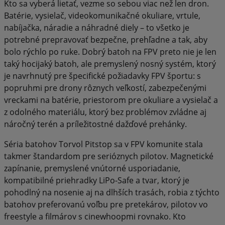
Kto sa vyberá lietať, vezme so sebou viac než len dron.
Batérie, vysielač, videokomunikačné okuliare, vrtule,
nabíjačka, náradie a náhradné diely – to všetko je
potrebné prepravovať bezpečne, prehľadne a tak, aby
bolo rýchlo po ruke. Dobrý batoh na FPV preto nie je len
taký hocijaký batoh, ale premyslený nosný systém, ktorý
je navrhnutý pre špecifické požiadavky FPV športu: s
popruhmi pre drony rôznych veľkostí, zabezpečenými
vreckami na batérie, priestorom pre okuliare a vysielač a
z odolného materiálu, ktorý bez problémov zvládne aj
náročný terén a príležitostné dažďové prehánky.
Séria batohov Torvol Pitstop sa v FPV komunite stala
takmer štandardom pre serióznych pilotov. Magnetické
zapínanie, premyslené vnútorné usporiadanie,
kompatibilné priehradky LiPo-Safe a tvar, ktorý je
pohodlný na nosenie aj na dlhších trasách, robia z týchto
batohov preferovanú voľbu pre pretekárov, pilotov vo
freestyle a filmárov s cinewhoopmi rovnako. Kto