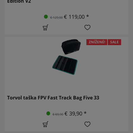
Edition V2
€ 119,00 *
€ 129,00
ZNÍŽENÉ!
SALE
Torvol taška FPV Fast Track Bag Five 33
€ 39,90 *
€ 69,90