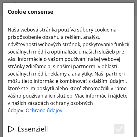
HILFE & SUPPORT
SK
Cookie consense
Naša webová stránka používa súbory cookie na
prispôsobenie obsahu a reklám, analýzu
Vyhľadať produkty
návštevnosti webových stránok, poskytovanie funkcií
sociálnych médií a optimalizáciu našich služieb pre
Home
Batérie
vás. Informácie o vašom používaní našej webovej
Nabíjateľné batérie pre video okuliare
stránky zdieľame aj s našimi partnermi v oblasti
sociálnych médií, reklamy a analytiky. Naši partneri
Nabíjateľné batérie pre video
môžu tieto informácie kombinovať s ďalšími údajmi,
ktoré ste im poskytli alebo ktoré zhromaždili v rámci
okuliare
vášho používania ich služieb. Viac informácií nájdete
v našich zásadách ochrany osobných
údajov.
Ochrana údajov
.
SHOW FILTERS
Essenziell
Es