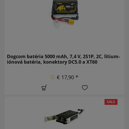
Dogcom batéria 5000 mAh, 7,4 V, 2S1P, 2C, lítium-
iónová batéria, konektory DC5.0 a XT60
€ 17,90 *
SALE