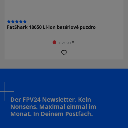
FatShark 18650 Li-lon batériové puzdro
*
€ 21,90
Der FPV24 Newsletter. Kein
Nonsens. Maximal einmal im
Monat. In Deinem Postfach.