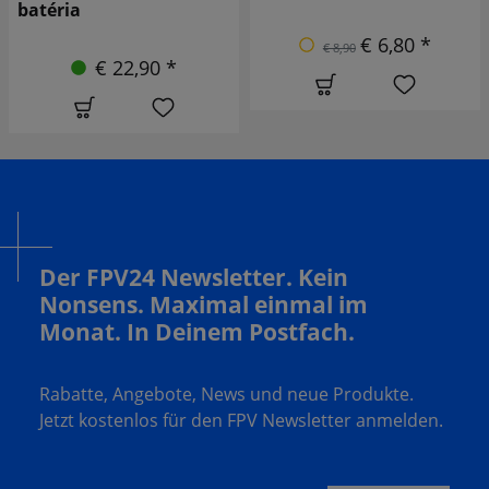
batéria
€ 6,80 *
€ 8,90
€ 22,90 *
Der FPV24 Newsletter. Kein
Nonsens. Maximal einmal im
Monat. In Deinem Postfach.
Rabatte, Angebote, News und neue Produkte.
Jetzt kostenlos für den FPV Newsletter anmelden.