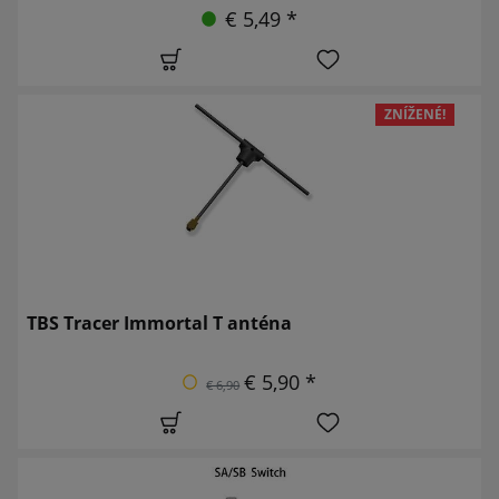
€ 5,49 *
ZNÍŽENÉ!
TBS Tracer Immortal T anténa
€ 5,90 *
€ 6,90