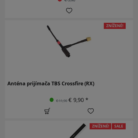
ZNÍŽENÉ!
Anténa prijímača TBS Crossfire (RX)
€ 9,90 *
€ 11,90
ZNÍŽENÉ!
SALE