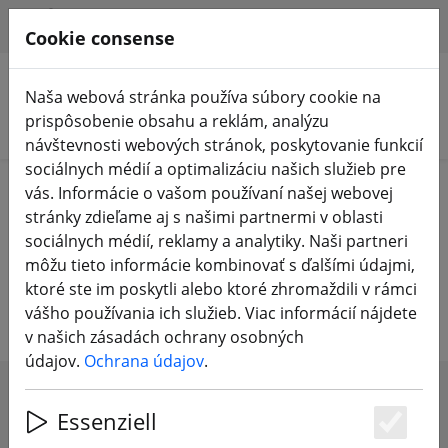
HILFE & SUPPORT
SK
Cookie consense
Naša webová stránka používa súbory cookie na
prispôsobenie obsahu a reklám, analýzu
Vyhľadať produkty
návštevnosti webových stránok, poskytovanie funkcií
sociálnych médií a optimalizáciu našich služieb pre
Home
Zariadenie
RC diaľkové ovládanie
vás. Informácie o vašom používaní našej webovej
Príslušenstvo RC
stránky zdieľame aj s našimi partnermi v oblasti
sociálnych médií, reklamy a analytiky. Naši partneri
Príslušenstvo pre diaľkové
môžu tieto informácie kombinovať s ďalšími údajmi,
ktoré ste im poskytli alebo ktoré zhromaždili v rámci
ovládanie RC
vášho používania ich služieb. Viac informácií nájdete
v našich zásadách ochrany osobných
údajov.
Ochrana údajov
.
SHOW FILTERS
Essenziell
Es