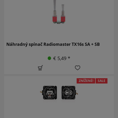
Náhradný spínač Radiomaster TX16s SA + SB
€ 5,49 *
ZNÍŽENÉ!
SALE