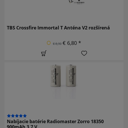
TBS Crossfire Immortal T Anténa V2 rozšírená
€ 6,80 *
€ 8,90
Nabíjacie batérie Radiomaster Zorro 18350
900mAh 3,7 V