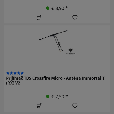
€ 3,90 *
Prijímač TBS Crossfire Micro - Anténa Immortal T
(RX) V2
€ 7,50 *