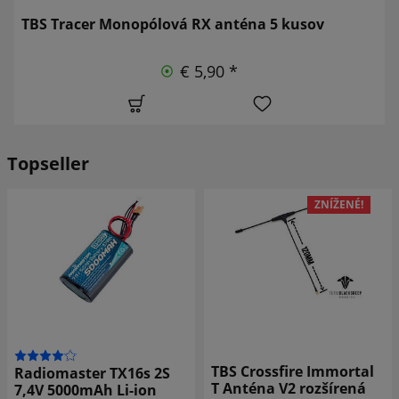
TBS Tracer Monopólová RX anténa 5 kusov
€ 5,90 *
Topseller
ZNÍŽENÉ!
TBS Crossfire Immortal
Radiomaster TX16s 2S
T Anténa V2 rozšírená
7,4V 5000mAh Li-ion