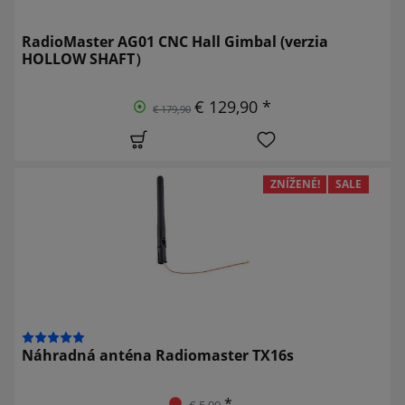
RadioMaster AG01 CNC Hall Gimbal (verzia
HOLLOW SHAFT）
€ 129,90 *
€ 179,90
ZNÍŽENÉ!
SALE
Náhradná anténa Radiomaster TX16s
*
€ 5,90