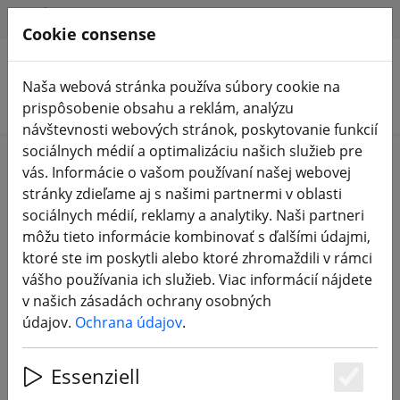
HILFE & SUPPORT
SK
Cookie consense
Naša webová stránka používa súbory cookie na
Vyhľadať produkty
prispôsobenie obsahu a reklám, analýzu
návštevnosti webových stránok, poskytovanie funkcií
sociálnych médií a optimalizáciu našich služieb pre
Login
vás. Informácie o vašom používaní našej webovej
stránky zdieľame aj s našimi partnermi v oblasti
sociálnych médií, reklamy a analytiky. Naši partneri
môžu tieto informácie kombinovať s ďalšími údajmi,
Sign in with Google
ktoré ste im poskytli alebo ktoré zhromaždili v rámci
vášho používania ich služieb. Viac informácií nájdete
v našich zásadách ochrany osobných
údajov.
Ochrana údajov
.
Login with your Data
Essenziell
Your eMail
Es