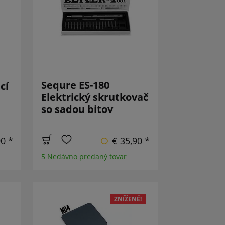
Sequre ES-180
cí
Elektrický skrutkovač
so sadou bitov
90 *
€ 35,90 *
5 Nedávno predaný tovar
ZNÍŽENÉ!