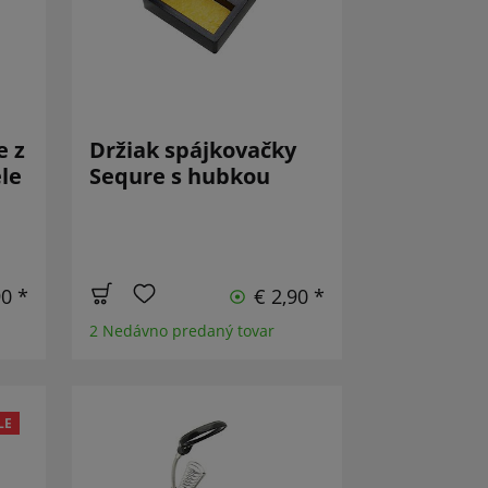
e z
Držiak spájkovačky
le
Sequre s hubkou
90 *
€ 2,90 *
2 Nedávno predaný tovar
LE