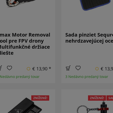
max Motor Removal
Sada pinziet Sequr
ool pre FPV drony
nehrdzavejúcej oce
ultifunkčné držiace
liešte
€ 13,90 *
€ 13,
 Nedávno predaný tovar
3 Nedávno predaný tovar
ZNÍŽENÉ!
ZNÍŽENÉ!
SA