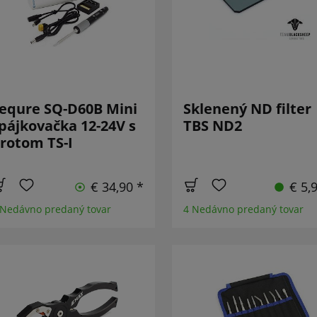
equre SQ-D60B Mini
Sklenený ND filter
pájkovačka 12-24V s
TBS ND2
rotom TS-I
€ 34,90 *
€ 5,
 Nedávno predaný tovar
4 Nedávno predaný tovar