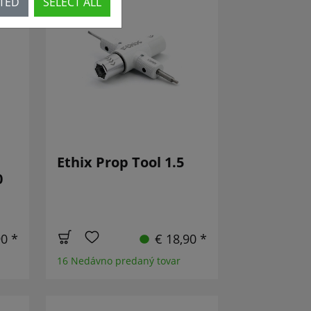
CTED
SELECT ALL
É!
Ethix Prop Tool 1.5
0
90 *
€ 18,90 *
16 Nedávno predaný tovar