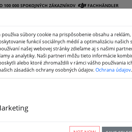
O 100 000 SPOKOJNÝCH ZÁKAZNÍKOV
FACHHÄNDLER
 používa súbory cookie na prispôsobenie obsahu a reklám, 
kytovanie funkcií sociálnych médií a optimalizáciu našich s
Obchod
Batéri
Vrtuľ
Príslušenstv
3D
oužívaní našej webovej stránky zdieľame aj s našimi partner
(aktuelle Seite)
DJI
e
a
o
tlač
lamy a analytiky. Naši partneri môžu tieto informácie kombi
poskytli alebo ktoré zhromaždili v rámci vášho používania ich
 našich zásadách ochrany osobných údajov.
Ochrana údajov
.
bavenie dielne
Marketing
rticles