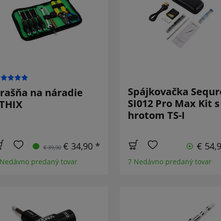
Spájkovačka Sequr
rašňa na náradie
SI012 Pro Max Kit s
THIX
hrotom TS-I
€ 34,90 *
€ 54,
€ 39,90
 Nedávno predaný tovar
7 Nedávno predaný tovar