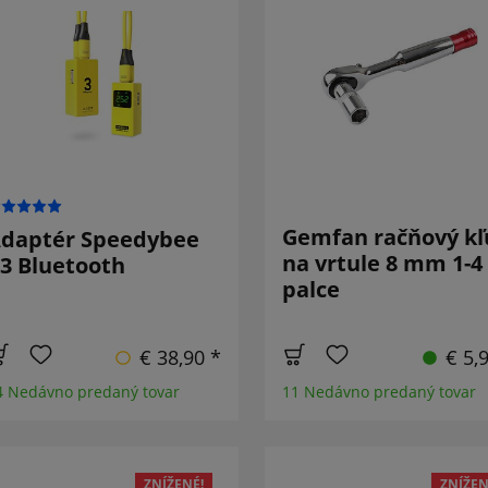
Gemfan račňový kľ
daptér Speedybee
na vrtule 8 mm 1-4
3 Bluetooth
palce
€ 38,90 *
€ 5,
4 Nedávno predaný tovar
11 Nedávno predaný tovar
ZNÍŽENÉ!
ZNÍŽEN