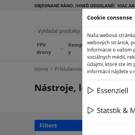
OBJEDNANÉ RÁNO, IHNEĎ ODOSLANÉ!
VIAC AK
Cookie consense
Vyhľadať produkty
Naša webová stránka
webových stránok, pos
FPV
Komponent
Zariadeni
Informácie o vašom p
drony
y
e
sociálnych médií, rek
údajmi, ktoré ste im 
Home
Príslušenstvo
Nástroj
informácií nájdete v
Nástroje, lepidlá a vy
Essenziell
Statstik & 
28 a
Filters