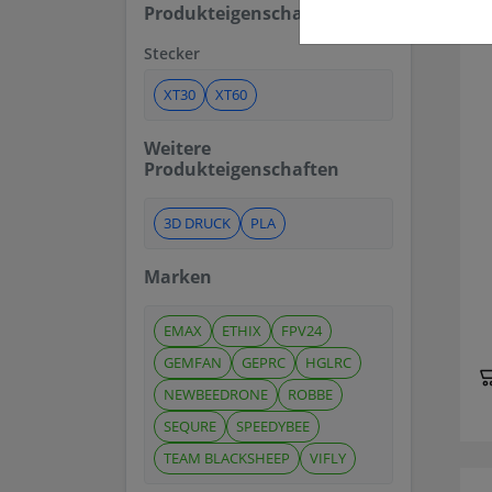
Produkteigenschaften
Stecker
XT30
XT60
Weitere
Produkteigenschaften
3D DRUCK
PLA
Marken
EMAX
ETHIX
FPV24
GEMFAN
GEPRC
HGLRC
NEWBEEDRONE
ROBBE
SEQURE
SPEEDYBEE
TEAM BLACKSHEEP
VIFLY