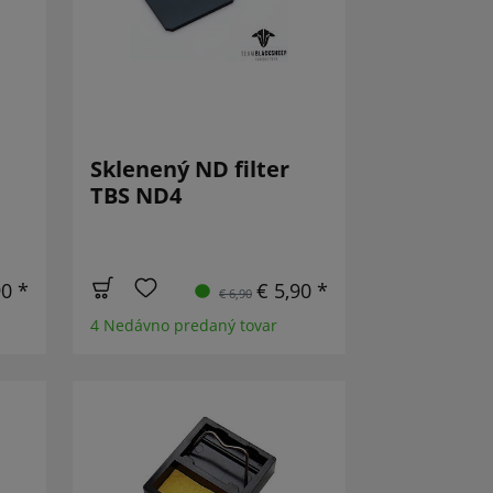
Sklenený ND filter
TBS ND4
90 *
€ 5,90 *
€ 6,90
4 Nedávno predaný tovar