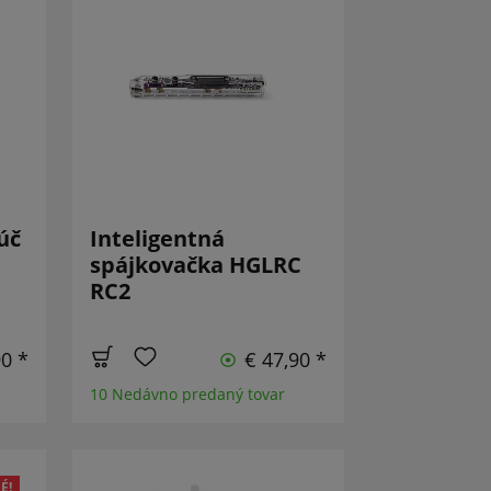
úč
Inteligentná
spájkovačka HGLRC
RC2
90 *
€ 47,90 *
10 Nedávno predaný tovar
É!