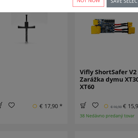
NOT NOW
SAVE SELE
NOVÉ
ZNÍŽEN
Vifly ShortSafer V2
Zarážka dymu XT3
XT60
€ 17,90 *
€ 15,
€ 16,90
38 Nedávno predaný tovar