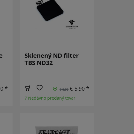
e
Sklenený ND filter
TBS ND32
90 *
€ 5,90 *
€ 6,90
7 Nedávno predaný tovar