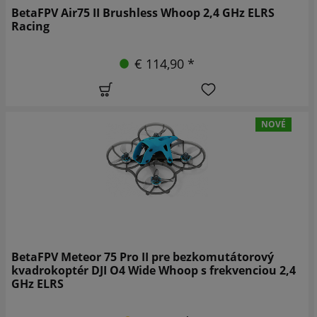
BetaFPV Air75 II Brushless Whoop 2,4 GHz ELRS
Racing
€ 114,90 *
NOVÉ
BetaFPV Meteor 75 Pro II pre bezkomutátorový
kvadrokoptér DJI O4 Wide Whoop s frekvenciou 2,4
GHz ELRS