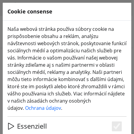
HILFE & SUPPORT
SK
Cookie consense
Naša webová stránka používa súbory cookie na
prispôsobenie obsahu a reklám, analýzu
Vyhľadať produkty
návštevnosti webových stránok, poskytovanie funkcií
sociálnych médií a optimalizáciu našich služieb pre
Home
FPV drony
vás. Informácie o vašom používaní našej webovej
stránky zdieľame aj s našimi partnermi v oblasti
FPV drony s kamerou, cinewhoops,
sociálnych médií, reklamy a analytiky. Naši partneri
môžu tieto informácie kombinovať s ďalšími údajmi,
mikro pretekári a pod.
ktoré ste im poskytli alebo ktoré zhromaždili v rámci
vášho používania ich služieb. Viac informácií nájdete
124 Products
v našich zásadách ochrany osobných
údajov.
Ochrana údajov
.
Unterkategorien
Essenziell
Es