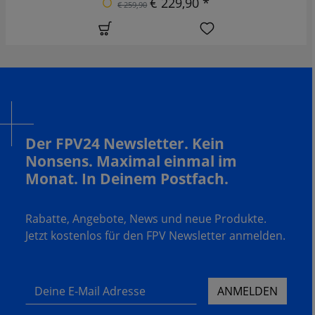
€ 229,90 *
€ 259,90
Der FPV24 Newsletter. Kein
Nonsens. Maximal einmal im
Monat. In Deinem Postfach.
Rabatte, Angebote, News und neue Produkte.
Jetzt kostenlos für den FPV Newsletter anmelden.
Deine E-Mail Adresse
ANMELDEN