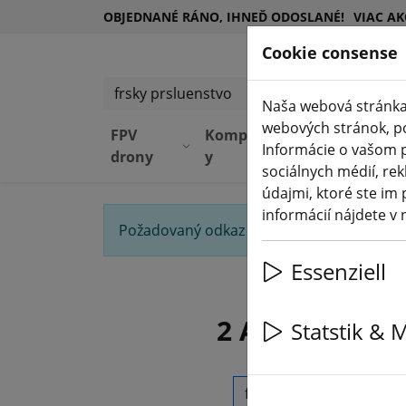
OBJEDNANÉ RÁNO, IHNEĎ ODOSLANÉ!
VIAC AK
Cookie consense
Vyhľadať produkty
Naša webová stránka
webových stránok, pos
FPV
Komponent
Zariadeni
Informácie o vašom p
drony
y
e
sociálnych médií, rek
údajmi, ktoré ste im 
informácií nájdete v
Požadovaný odkaz sa nenašiel. Ukážeme v
Essenziell
2 Artikel für
Statstik & 
Vyhľadať produkty