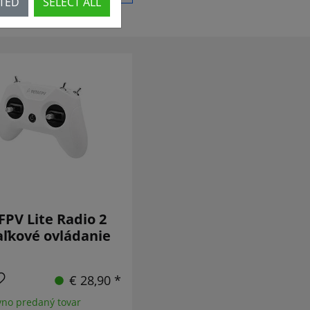
CTED
SELECT ALL
PV Lite Radio 2
aľkové ovládanie
€ 28,90 *
no predaný tovar