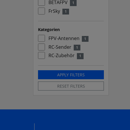
BETAFPV
1
FrSky
1
Kategorien
FPV-Antennen
1
RC-Sender
1
RC-Zubehör
1
APPLY FILTERS
RESET FILTERS