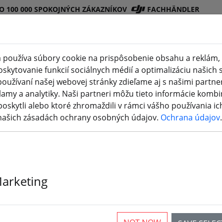
O 100 000 SPOKOJNÝCH ZÁKAZNÍKOV
FACHHÄNDLER
 používa súbory cookie na prispôsobenie obsahu a reklám, 
kytovanie funkcií sociálnych médií a optimalizáciu našich s
Obchod
Batéri
Vrtuľ
Príslušenstv
3D
oužívaní našej webovej stránky zdieľame aj s našimi partner
DJI
e
a
o
tlač
lamy a analytiky. Naši partneri môžu tieto informácie kombi
poskytli alebo ktoré zhromaždili v rámci vášho používania ich
 našich zásadách ochrany osobných údajov.
Ochrana údajov
.
ám, ako ho vyhľadávať.
frsky prsluenstvo
.
 die Suche nach "frsky prsluen
Marketing