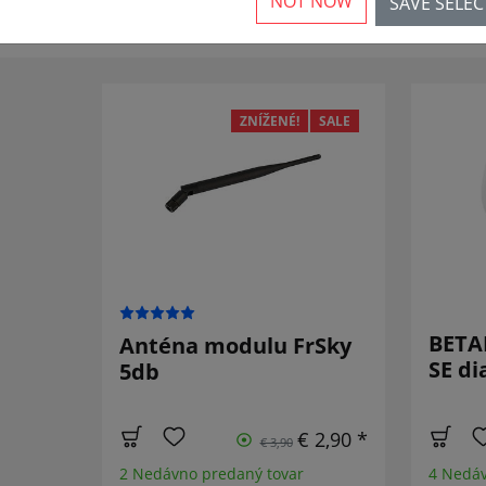
NOT NOW
SAVE SELE
ZNÍŽENÉ!
SALE
BETAF
Anténa modulu FrSky
SE di
5db
€ 2,90 *
€ 3,90
2 Nedávno predaný tovar
4 Nedáv