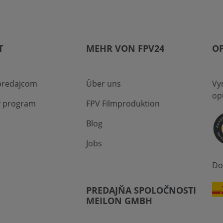
T
MEHR VON FPV24
O
 predajcom
Über uns
Vy
op
ý program
FPV Filmproduktion
Blog
Jobs
Do
PREDAJŇA SPOLOČNOSTI
MEILON GMBH