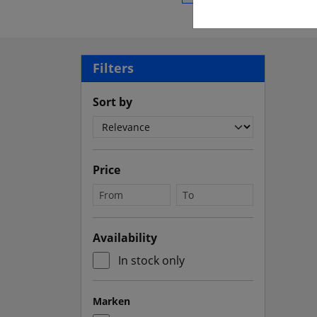
Filters
Sort by
Price
Availability
In stock only
Marken