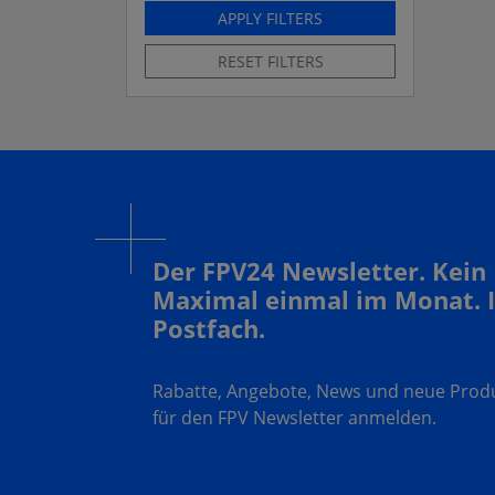
APPLY FILTERS
RESET FILTERS
Der FPV24 Newsletter. Kein
Maximal einmal im Monat. 
Postfach.
Rabatte, Angebote, News und neue Produk
für den FPV Newsletter anmelden.