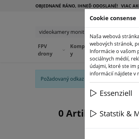
OBJEDNANÉ RÁNO, IHNEĎ ODOSLANÉ!
VIAC AK
Cookie consense
Vyhľadať produkty
Naša webová stránka
webových stránok, pos
FPV
Komponent
Zariadeni
Informácie o vašom p
drony
y
e
sociálnych médií, rek
údajmi, ktoré ste im 
informácií nájdete v
Požadovaný odkaz sa nenašiel. Ukážeme v
Essenziell
0 Artikel für di
Statstik & 