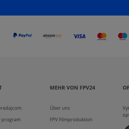
T
MEHR VON FPV24
O
 predajcom
Über uns
Vy
op
ý program
FPV Filmproduktion