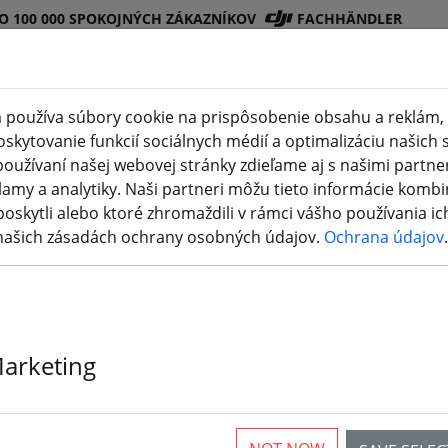
O 100 000 SPOKOJNÝCH ZÁKAZNÍKOV
FACHHÄNDLER
 používa súbory cookie na prispôsobenie obsahu a reklám, 
kytovanie funkcií sociálnych médií a optimalizáciu našich s
Obchod
Batéri
Vrtuľ
Príslušenstv
3D
oužívaní našej webovej stránky zdieľame aj s našimi partner
DJI
e
a
o
tlač
lamy a analytiky. Naši partneri môžu tieto informácie kombi
poskytli alebo ktoré zhromaždili v rámci vášho používania ich
 našich zásadách ochrany osobných údajov.
Ochrana údajov
.
ám, ako ho vyhľadávať.
videokamery monitor akn kame
e Suche nach "videokamery mo
Marketing
gefunden