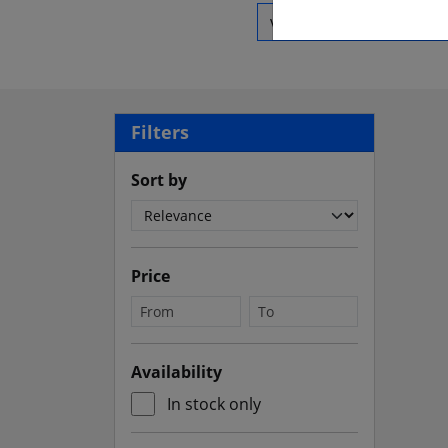
Vyhľadať produkty
Filters
Sort by
Price
Availability
In stock only