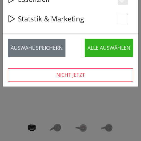
Es
Statstik & Marketing
St
‹
›
AUSWAHL SPEICHERN
ALLE AUSWÄHLEN
NICHT JETZT