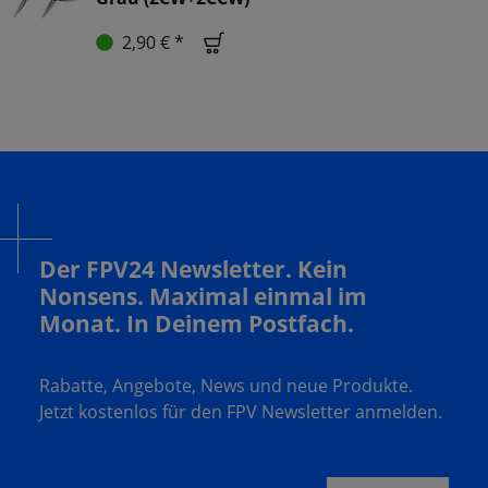
2,90 € *
Der FPV24 Newsletter. Kein
Nonsens. Maximal einmal im
Monat. In Deinem Postfach.
Rabatte, Angebote, News und neue Produkte.
Jetzt kostenlos für den FPV Newsletter anmelden.