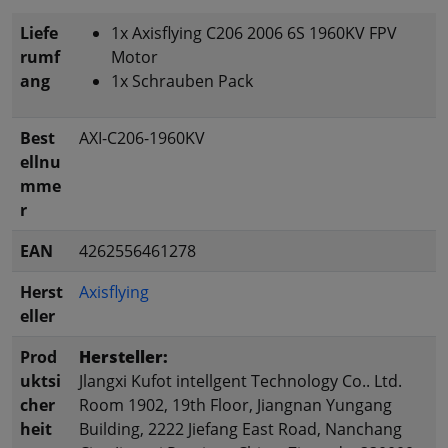
Liefe
1x Axisflying C206 2006 6S 1960KV FPV
rumf
Motor
ang
1x Schrauben Pack
Best
AXI-C206-1960KV
ellnu
mme
r
EAN
4262556461278
Herst
Axisflying
eller
Prod
Hersteller:
uktsi
Jlangxi Kufot intellgent Technology Co.. Ltd.
cher
Room 1902, 19th Floor, Jiangnan Yungang
heit
Building, 2222 Jiefang East Road, Nanchang