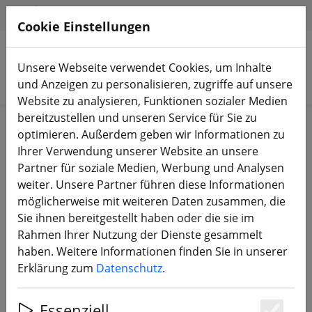
HILFE & SUPPORT
DE
Cookie Einstellungen
Unsere Webseite verwendet Cookies, um Inhalte
Produkte suchen
und Anzeigen zu personalisieren, zugriffe auf unsere
Website zu analysieren, Funktionen sozialer Medien
bereitzustellen und unseren Service für Sie zu
Start
Bauteile
Motoren
optimieren. Außerdem geben wir Informationen zu
Ihrer Verwendung unserer Website an unsere
Partner für soziale Medien, Werbung und Analysen
weiter. Unsere Partner führen diese Informationen
möglicherweise mit weiteren Daten zusammen, die
Axisflying C206 2006 6S 1960KV FPV
Sie ihnen bereitgestellt haben oder die sie im
Motor
Rahmen Ihrer Nutzung der Dienste gesammelt
haben. Weitere Informationen finden Sie in unserer
Erklärung zum
Datenschutz
.
14% SPAREN
Essenziell