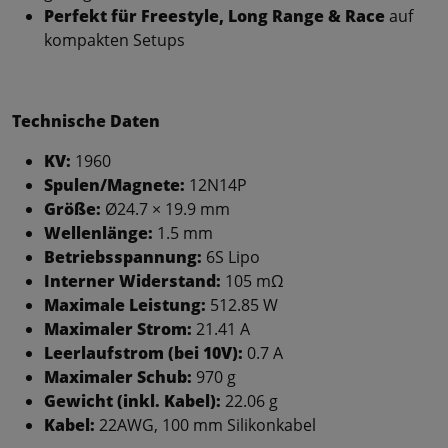
Perfekt für Freestyle, Long Range & Race
auf
kompakten Setups
Technische Daten
KV:
1960
Spulen/Magnete:
12N14P
Größe:
Ø24.7 × 19.9 mm
Wellenlänge:
1.5 mm
Betriebsspannung:
6S Lipo
Interner Widerstand:
105 mΩ
Maximale Leistung:
512.85 W
Maximaler Strom:
21.41 A
Leerlaufstrom (bei 10V):
0.7 A
Maximaler Schub:
970 g
Gewicht (inkl. Kabel):
22.06 g
Kabel:
22AWG, 100 mm Silikonkabel