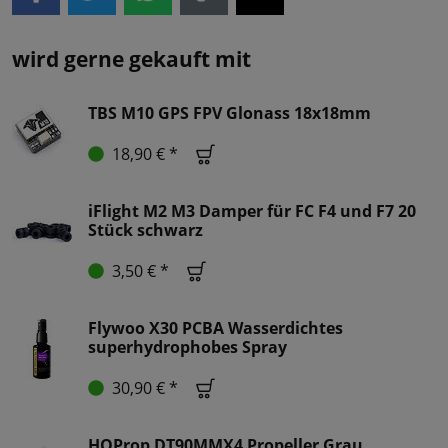
wird gerne gekauft mit
TBS M10 GPS FPV Glonass 18x18mm
18,90 € *
iFlight M2 M3 Damper für FC F4 und F7 20
Stück schwarz
3,50 € *
Flywoo X30 PCBA Wasserdichtes
superhydrophobes Spray
30,90 € *
HQProp DT90MMX4 Propeller Grau